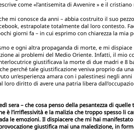
escrive come «l’antisemita di Avvenire » e il cristian
 – che mi conosce da anni – abbia costruito il suo pezz
cebook, estrapolate totalmente dal loro contesto. Fa
a pochi giorni fa – in cui esprimo con chiarezza la mi
ismo e ogni altra propaganda di morte, e mi dispiace
zione ai problemi del Medio Oriente. Infatti, il mio c
interlocutrice giustificava la morte di due madri e 8 
che perché tale giustificazione veniva proprio da un
o avuto un’esperienza amara con i palestinesi negli an
l loro diritto di avere una patria libera dall’occupazi
nedì sera – che cosa penso della pesantezza di quelle 
 è l’irriflessività e la malizia che troppo spesso li
bada le emozioni. Il dispiacere che mi hai manifestato
 provocazione giustifica mai una maledizione, in form