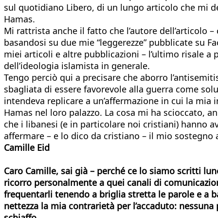
sul quotidiano Libero, di un lungo articolo che mi d
Hamas.
Mi rattrista anche il fatto che l’autore dell’articolo
basandosi su due mie “leggerezze” pubblicate su Fa
miei articoli e altre pubblicazioni – l’ultimo risale 
dell’ideologia islamista in generale.
Tengo perciò qui a precisare che aborro l’antisemit
sbagliata di essere favorevole alla guerra come solu
intendeva replicare a un’affermazione in cui la mia 
Hamas nel loro palazzo. La cosa mi ha scioccato, an
che i libanesi (e in particolare noi cristiani) hann
affermare – e lo dico da cristiano – il mio sostegno a
Camille Eid
Caro Camille, sai già – perché ce lo siamo scritti lu
ricorro personalmente a quei canali di comunicazione
frequentarli tenendo a briglia stretta le parole e a 
nettezza la mia contrarietà per l’accaduto: nessuna
schiaffo.