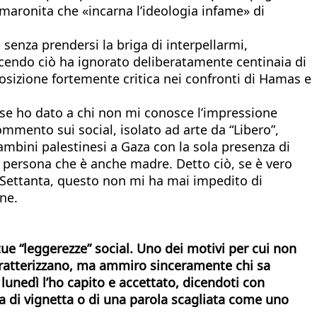
o maronita che «incarna l’ideologia infame» di
o senza prendersi la briga di interpellarmi,
cendo ciò ha ignorato deliberatamente centinaia di
a posizione fortemente critica nei confronti di Hamas e
 se ho dato a chi non mi conosce l’impressione
ommento sui social, isolato ad arte da “Libero”,
bambini palestinesi a Gaza con la sola presenza di
a persona che è anche madre. Detto ciò, se è vero
ni Settanta, questo non mi ha mai impedito di
one.
tue “leggerezze” social. Uno dei motivi per cui non
 caratterizzano, ma ammiro sinceramente chi sa
 lunedì l’ho capito e accettato, dicendoti con
a di vignetta o di una parola scagliata come uno