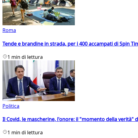
Roma
Tende e brandine in strada, per i 400 accampati di Spin T
1 min di lettura
Politica
Il Covid, le mascherine, l'onore: il "momento della verità" 
1 min di lettura