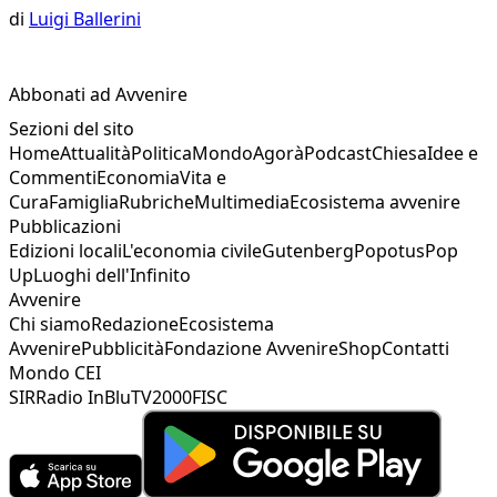
di
Luigi Ballerini
Abbonati ad Avvenire
Sezioni del sito
Home
Attualità
Politica
Mondo
Agorà
Podcast
Chiesa
Idee e
Commenti
Economia
Vita e
Cura
Famiglia
Rubriche
Multimedia
Ecosistema avvenire
Pubblicazioni
Edizioni locali
L'economia civile
Gutenberg
Popotus
Pop
Up
Luoghi dell'Infinito
Avvenire
Chi siamo
Redazione
Ecosistema
Avvenire
Pubblicità
Fondazione Avvenire
Shop
Contatti
Mondo CEI
SIR
Radio InBlu
TV2000
FISC