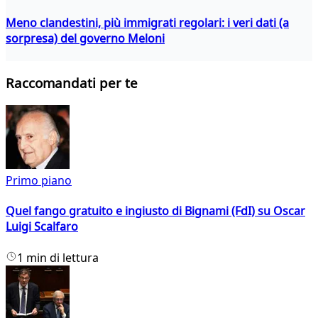
Meno clandestini, più immigrati regolari: i veri dati (a
sorpresa) del governo Meloni
Raccomandati per te
Primo piano
Quel fango gratuito e ingiusto di Bignami (FdI) su Oscar
Luigi Scalfaro
1 min di lettura