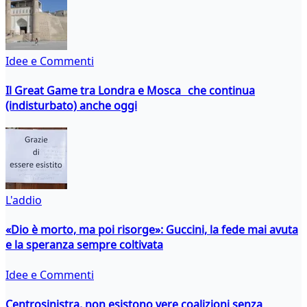
Idee e Commenti
Il Great Game tra Londra e Mosca che continua
(indisturbato) anche oggi
L'addio
«Dio è morto, ma poi risorge»: Guccini, la fede mai avuta
e la speranza sempre coltivata
Idee e Commenti
Centrosinistra, non esistono vere coalizioni senza