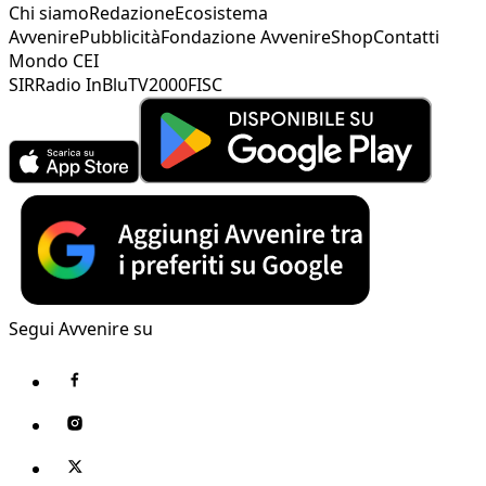
Chi siamo
Redazione
Ecosistema
Avvenire
Pubblicità
Fondazione Avvenire
Shop
Contatti
Mondo CEI
SIR
Radio InBlu
TV2000
FISC
Segui Avvenire su