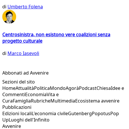
di
Umberto Folena
Centrosinistra, non esistono vere coalizioni senza
progetto culturale
di
Marco Iasevoli
Abbonati ad Avvenire
Sezioni del sito
Home
Attualità
Politica
Mondo
Agorà
Podcast
Chiesa
Idee e
Commenti
Economia
Vita e
Cura
Famiglia
Rubriche
Multimedia
Ecosistema avvenire
Pubblicazioni
Edizioni locali
L'economia civile
Gutenberg
Popotus
Pop
Up
Luoghi dell'Infinito
Avvenire