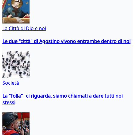
La Città di Dio e noi
Le due "città" di Agostino vivono entrambe dentro di noi
Società
La "folla" ci riguarda, siamo chiamati a dare tutti noi
stessi