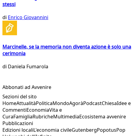
stessi
di
Enrico Giovannini
Marcinelle, se la memoria non diventa azione è solo una
cerimonia
di
Daniela Fumarola
Abbonati ad Avvenire
Sezioni del sito
Home
Attualità
Politica
Mondo
Agorà
Podcast
Chiesa
Idee e
Commenti
Economia
Vita e
Cura
Famiglia
Rubriche
Multimedia
Ecosistema avvenire
Pubblicazioni
Edizioni locali
L'economia civile
Gutenberg
Popotus
Pop