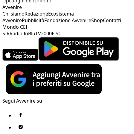
Up
Luoghi dell'Infinito
Avvenire
Chi siamo
Redazione
Ecosistema
Avvenire
Pubblicità
Fondazione Avvenire
Shop
Contatti
Mondo CEI
SIR
Radio InBlu
TV2000
FISC
Segui Avvenire su