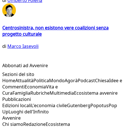
di
Umberto Folena
Centrosinistra, non esistono vere coalizioni senza
progetto culturale
di
Marco Iasevoli
Abbonati ad Avvenire
Sezioni del sito
Home
Attualità
Politica
Mondo
Agorà
Podcast
Chiesa
Idee e
Commenti
Economia
Vita e
Cura
Famiglia
Rubriche
Multimedia
Ecosistema avvenire
Pubblicazioni
Edizioni locali
L'economia civile
Gutenberg
Popotus
Pop
Up
Luoghi dell'Infinito
Avvenire
Chi siamo
Redazione
Ecosistema