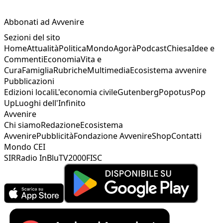
Abbonati ad Avvenire
Sezioni del sito
Home
Attualità
Politica
Mondo
Agorà
Podcast
Chiesa
Idee e
Commenti
Economia
Vita e
Cura
Famiglia
Rubriche
Multimedia
Ecosistema avvenire
Pubblicazioni
Edizioni locali
L'economia civile
Gutenberg
Popotus
Pop
Up
Luoghi dell'Infinito
Avvenire
Chi siamo
Redazione
Ecosistema
Avvenire
Pubblicità
Fondazione Avvenire
Shop
Contatti
Mondo CEI
SIR
Radio InBlu
TV2000
FISC