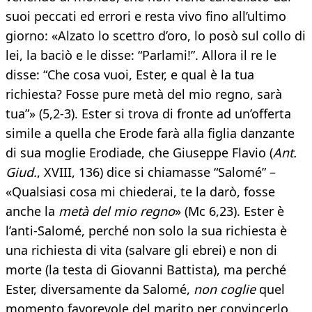
suoi peccati ed errori e resta vivo fino all’ultimo
giorno: «Alzato lo scettro d’oro, lo posò sul collo di
lei, la baciò e le disse: “Parlami!”. Allora il re le
disse: “Che cosa vuoi, Ester, e qual è la tua
richiesta? Fosse pure metà del mio regno, sarà
tua”» (5,2-3). Ester si trova di fronte ad un’offerta
simile a quella che Erode farà alla figlia danzante
di sua moglie Erodiade, che Giuseppe Flavio (
Ant.
Giud.
, XVIII, 136) dice si chiamasse “Salomé” –
«Qualsiasi cosa mi chiederai, te la darò, fosse
anche la
metà del mio regno
» (Mc 6,23). Ester è
l’anti-Salomé, perché non solo la sua richiesta è
una richiesta di vita (salvare gli ebrei) e non di
morte (la testa di Giovanni Battista), ma perché
Ester, diversamente da Salomé,
non coglie
quel
momento favorevole del marito per convincerlo.