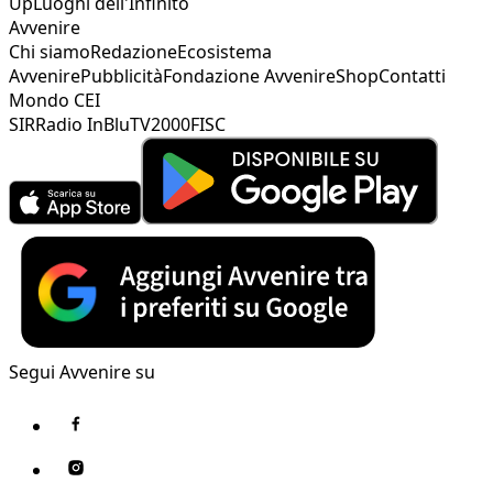
Up
Luoghi dell'Infinito
Avvenire
Chi siamo
Redazione
Ecosistema
Avvenire
Pubblicità
Fondazione Avvenire
Shop
Contatti
Mondo CEI
SIR
Radio InBlu
TV2000
FISC
Segui Avvenire su