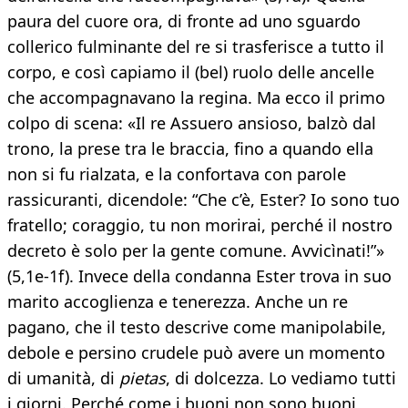
paura del cuore ora, di fronte ad uno sguardo
collerico fulminante del re si trasferisce a tutto il
corpo, e così capiamo il (bel) ruolo delle ancelle
che accompagnavano la regina. Ma ecco il primo
colpo di scena: «Il re Assuero ansioso, balzò dal
trono, la prese tra le braccia, fino a quando ella
non si fu rialzata, e la confortava con parole
rassicuranti, dicendole: “Che c’è, Ester? Io sono tuo
fratello; coraggio, tu non morirai, perché il nostro
decreto è solo per la gente comune. Avvicìnati!”»
(5,1e-1f). Invece della condanna Ester trova in suo
marito accoglienza e tenerezza. Anche un re
pagano, che il testo descrive come manipolabile,
debole e persino crudele può avere un momento
di umanità, di
pietas
, di dolcezza. Lo vediamo tutti
i giorni. Perché come i buoni non sono buoni