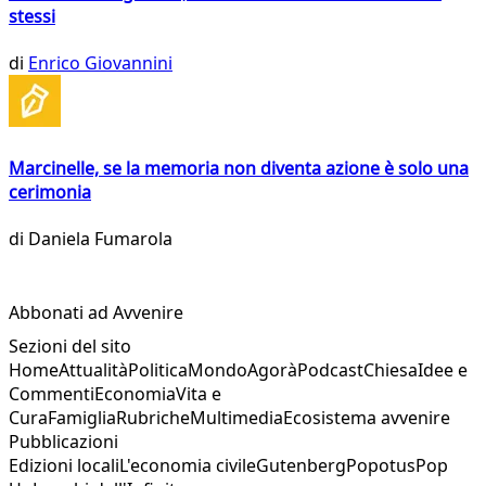
stessi
di
Enrico Giovannini
Marcinelle, se la memoria non diventa azione è solo una
cerimonia
di
Daniela Fumarola
Abbonati ad Avvenire
Sezioni del sito
Home
Attualità
Politica
Mondo
Agorà
Podcast
Chiesa
Idee e
Commenti
Economia
Vita e
Cura
Famiglia
Rubriche
Multimedia
Ecosistema avvenire
Pubblicazioni
Edizioni locali
L'economia civile
Gutenberg
Popotus
Pop