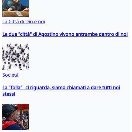
La Città di Dio e noi
Le due "città" di Agostino vivono entrambe dentro di noi
Società
La "folla" ci riguarda, siamo chiamati a dare tutti noi
stessi