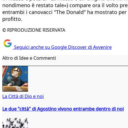
nondimeno è restato tale») compare ora il volto pre
entrambi i canovacci "The Donald" ha mostrato per l
profitto.
© RIPRODUZIONE RISERVATA
Seguici anche su Google Discover di Avvenire
Altro di Idee e Commenti
La Città di Dio e noi
Le due "città" di Agostino vivono entrambe dentro di noi