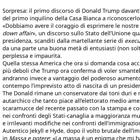
Sorpresa: il primo discorso di Donald Trump davanti 
del primo inquilino della Casa Bianca a riconoscerl
«Dobbiamo avere il coraggio di esprimere le nostre s
down affair
», un discorso sullo Stato dell’Unione q
presidenza, scanditi dalla martellante serie di
execu
da una parte una buona metà di entusiasti (non solta
perplessa e impaurita.
Quella stessa America che ora si domanda cosa accadr
più deboli che Trump ora conferma di voler smantel
andranno invece a vantaggio del poderoso aumento de
contempo l’imprevisto atto di nascita di un preside
The Donald rimane un conservatore dai toni duri e r
autarchico che tanto piace all’elettorato medio amer
scaramucce del recente passato con la stampa e co
nei confronti degli Stati-canaglia a maggioranza mu
e irrilevanti modifiche nei confronti dell’immigrazion
Autentico Jekyll e Hyde, dopo il volto brutale dell’
in
Massa e potere
: «La massa è un enigma che mi ha 