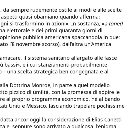
t
, da sempre rudemente ostile ai modi e alle scelte
ti aspetti quasi obamiano quando afferma:
ni si trasformino in azioni». In sostanza, «
a toned-
a elettorale e dei primi quaranta giorni di
 l’opinione pubblica americana spaccandola in due:
to l’8 novembre scorso), dall’altra un’America
macare, il sistema sanitario allargato alle fasce
ù bassi», e i cui stanziamenti probabilmente
p – una scelta strategica ben congegnata e al
alla Dottrina Monroe, in parte a quel modello
ito pizzico di umiltà, con la promessa di sopire le
iare al proprio programma economico, né al bando
tati Uniti e Messico, lasciando trapelare pochissime
datta ancor oggi la considerazione di Elias Canetti
ta e, seppure sono arrivato a qualcosa, l’enigma