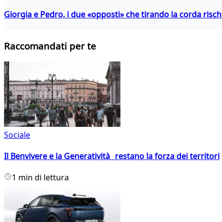
Giorgia e Pedro, i due «opposti» che tirando la corda risc
Raccomandati per te
Sociale
Il Benvivere e la Generatività restano la forza dei territori
1 min di lettura