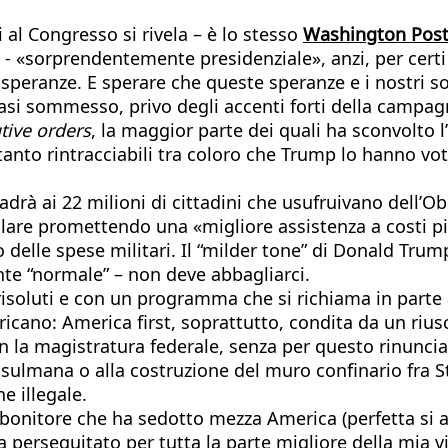
al Congresso si rivela – è lo stesso
Washington Pos
o - «sorprendentemente presidenziale», anzi, per cer
peranze. E sperare che queste speranze e i nostri sog
uasi sommesso, privo degli accenti forti della campagn
tive orders
, la maggior parte dei quali ha sconvolto
nto rintracciabili tra coloro che Trump lo hanno vota
à ai 22 milioni di cittadini che usufruivano dell’Oba
lare promettendo una «migliore assistenza a costi pi
lle spese militari. Il “milder tone” di Donald Trum
nte “normale” – non deve abbagliarci.
isoluti e con un programma che si richiama in parte 
icano: America first, soprattutto, condita da un riusc
n la magistratura federale, senza per questo rinunc
sulmana o alla costruzione del muro confinario fra S
e illegale.
imbonitore che ha sedotto mezza America (perfetta si a
perseguitato per tutta la parte migliore della mia vi