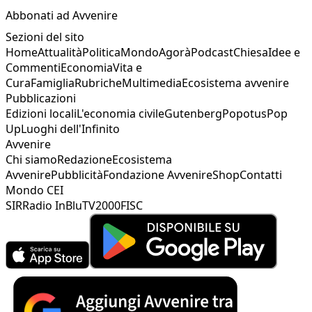
Abbonati ad Avvenire
Sezioni del sito
Home
Attualità
Politica
Mondo
Agorà
Podcast
Chiesa
Idee e
Commenti
Economia
Vita e
Cura
Famiglia
Rubriche
Multimedia
Ecosistema avvenire
Pubblicazioni
Edizioni locali
L'economia civile
Gutenberg
Popotus
Pop
Up
Luoghi dell'Infinito
Avvenire
Chi siamo
Redazione
Ecosistema
Avvenire
Pubblicità
Fondazione Avvenire
Shop
Contatti
Mondo CEI
SIR
Radio InBlu
TV2000
FISC