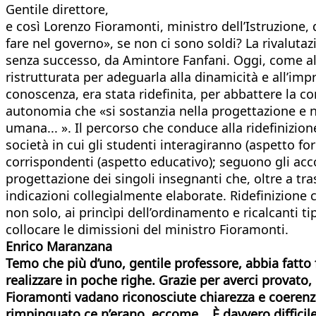
Gentile direttore,
e così Lorenzo Fioramonti, ministro dell’Istruzione, 
fare nel governo», se non ci sono soldi? La rivalutaz
senza successo, da Amintore Fanfani. Oggi, come allor
ristrutturata per adeguarla alla dinamicità e all’i
conoscenza, era stata ridefinita, per abbattere la c
autonomia che «si sostanzia nella progettazione e ne
umana... ». Il percorso che conduce alla ridefinizion
società in cui gli studenti interagiranno (aspetto 
corrispondenti (aspetto educativo); seguono gli accord
progettazione dei singoli insegnanti che, oltre a tr
indicazioni collegialmente elaborate. Ridefinizione che
non solo, ai princìpi dell’ordinamento e ricalcanti ti
collocare le dimissioni del ministro Fioramonti.
Enrico Maranzana
Temo che più d’uno, gentile professore, abbia fatto f
realizzare in poche righe. Grazie per averci provato
Fioramonti vadano riconosciute chiarezza e coerenza.
rimpinguato ce n’erano, eccome... È davvero
diffici