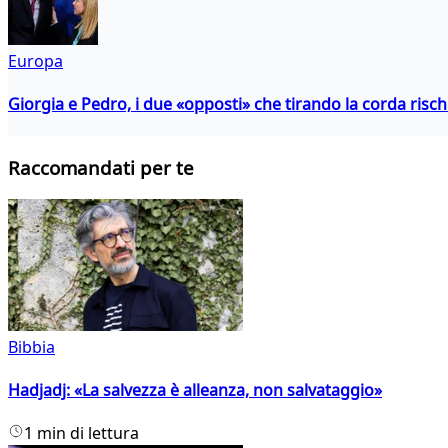
Europa
Giorgia e Pedro, i due «opposti» che tirando la corda risc
Raccomandati per te
Bibbia
Hadjadj: «La salvezza è alleanza, non salvataggio»
1 min di lettura