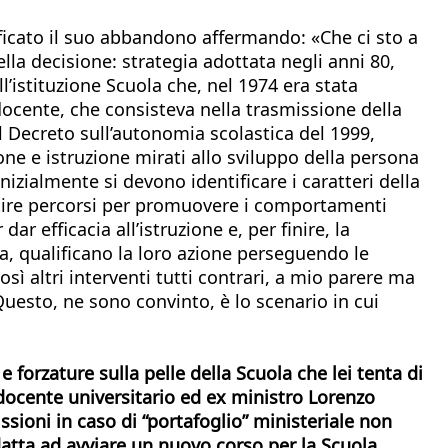
tificato il suo abbandono affermando: «Che ci sto a
ella decisione: strategia adottata negli anni 80,
l’istituzione Scuola che, nel 1974 era stata
docente, che consisteva nella trasmissione della
il Decreto sull’autonomia scolastica del 1999,
one e istruzione mirati allo sviluppo della persona
nizialmente si devono identificare i caratteri della
estire percorsi per promuovere i comportamenti
 efficacia all’istruzione e, per finire, la
a, qualificano la loro azione perseguendo le
così altri interventi tutti contrari, a mio parere ma
 Questo, ne sono convinto, è lo scenario in cui
 forzature sulla pelle della Scuola che lei tenta di
 docente universitario ed ex ministro Lorenzo
sioni in caso di “portafoglio” ministeriale non
datta ad avviare un nuovo corso per la Scuola