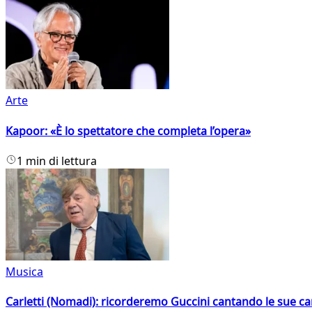
Arte
Kapoor: «È lo spettatore che completa l’opera»
1 min di lettura
Musica
Carletti (Nomadi): ricorderemo Guccini cantando le sue ca