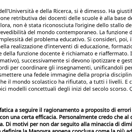
dell’Università e della Ricerca, si è dimesso. Ha gius
ione retributiva dei docenti delle scuole è alla base d
a, non è stata riconosciuta l’origine dello stallo del
mprevedibilità del mondo contemporaneo. La funzione 
omplessità del problema educativo. Si consideri, poi, 
lla realizzazione d’interventi di educazione, formazi
e della funzione docente è richiamato e riaffermato. I
formativo), successivamente si devono ipotizzare e g
i per coordinare gli insegnamenti, unificandoli per dar
asmettere una fedele immagine della propria disciplin
 il mondo scolastico ha rifiutato, a tutti i livelli. E 
pici modelli concettuali degli inizi del secolo scorso.
atica a seguire il ragionamento a proposito di errori e
, con una certa efficacia. Personalmente credo che al
 Di motivi per non dar seguito alla minaccia di dimis
le definire la Manovra appena conclusa come la più a