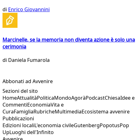
di
Enrico Giovannini
Marcinelle, se la memoria non diventa azione è solo una
cerimonia
di
Daniela Fumarola
Abbonati ad Avvenire
Sezioni del sito
Home
Attualità
Politica
Mondo
Agorà
Podcast
Chiesa
Idee e
Commenti
Economia
Vita e
Cura
Famiglia
Rubriche
Multimedia
Ecosistema avvenire
Pubblicazioni
Edizioni locali
L'economia civile
Gutenberg
Popotus
Pop
Up
Luoghi dell'Infinito
Avvenire