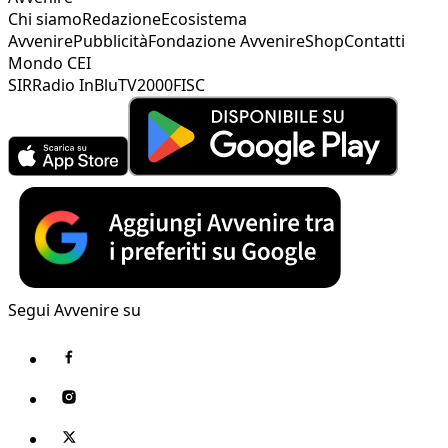
Chi siamo
Redazione
Ecosistema
Avvenire
Pubblicità
Fondazione Avvenire
Shop
Contatti
Mondo CEI
SIR
Radio InBlu
TV2000
FISC
Segui Avvenire su