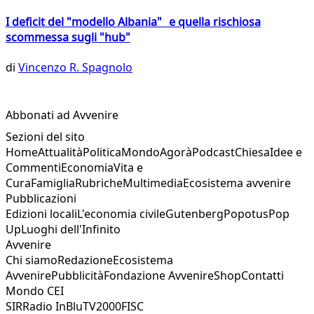
I deficit del "modello Albania" e quella rischiosa
scommessa sugli "hub"
di
Vincenzo R. Spagnolo
Abbonati ad Avvenire
Sezioni del sito
Home
Attualità
Politica
Mondo
Agorà
Podcast
Chiesa
Idee e
Commenti
Economia
Vita e
Cura
Famiglia
Rubriche
Multimedia
Ecosistema avvenire
Pubblicazioni
Edizioni locali
L'economia civile
Gutenberg
Popotus
Pop
Up
Luoghi dell'Infinito
Avvenire
Chi siamo
Redazione
Ecosistema
Avvenire
Pubblicità
Fondazione Avvenire
Shop
Contatti
Mondo CEI
SIR
Radio InBlu
TV2000
FISC