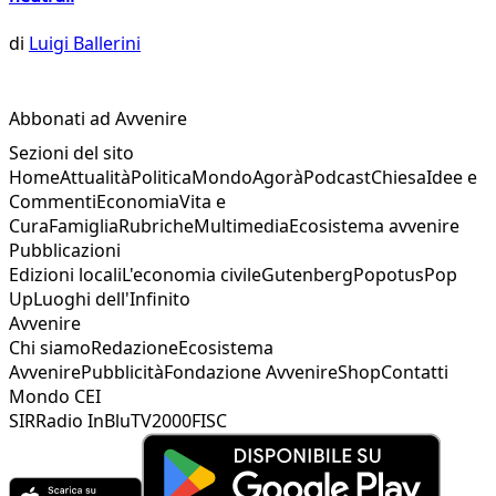
di
Luigi Ballerini
Abbonati ad Avvenire
Sezioni del sito
Home
Attualità
Politica
Mondo
Agorà
Podcast
Chiesa
Idee e
Commenti
Economia
Vita e
Cura
Famiglia
Rubriche
Multimedia
Ecosistema avvenire
Pubblicazioni
Edizioni locali
L'economia civile
Gutenberg
Popotus
Pop
Up
Luoghi dell'Infinito
Avvenire
Chi siamo
Redazione
Ecosistema
Avvenire
Pubblicità
Fondazione Avvenire
Shop
Contatti
Mondo CEI
SIR
Radio InBlu
TV2000
FISC