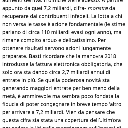
aumenti dell’Iva. Il difficile viene adesso. A partire
appunto da quei 7,2 miliardi, cifra-
monstre
da
recuperare dai contribuenti infedeli. La lotta a chi
non versa le tasse è azione fondamentale (le stime
parlano di circa 110 miliardi evasi ogni anno), ma
rimane compito arduo e delicatissimo. Per
ottenere risultati servono azioni lungamente
preparate. Basti ricordare che la manovra 2018
introdusse la fattura elettronica obbligatoria, che
solo ora sta dando circa 2,7 miliardi annui di
entrate in più. Se quella poderosa novità sta
generando maggiori entrate per ben meno della
metà, è ammirevole ma sembra poco fondata la
fiducia di poter congegnare in breve tempo 'altro'
per arrivare a 7,2 miliardi. Vien da pensare che
questa cifra sia stata una copertura dell’ultim’ora