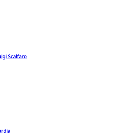
igi Scalfaro
ardia