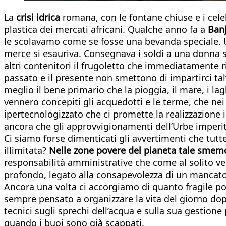
La
crisi idrica
romana, con le fontane chiuse e i cele
plastica dei mercati africani. Qualche anno fa a
Banj
le scolavamo come se fosse una bevanda speciale. Un
merce si esauriva. Consegnava i soldi a una donna se
altri contenitori il frugoletto che immediatamente ri
passato e il presente non smettono di impartirci ta
meglio il bene primario che la pioggia, il mare, i lag
vennero concepiti gli acquedotti e le terme, che nei
ipertecnologizzato che ci promette la realizzazione 
ancora che gli approvvigionamenti dell’Urbe imperitu
Ci siamo forse dimenticati gli avvertimenti che tutt
illimitata?
Nelle zone povere del pianeta tale smemo
responsabilità amministrative che come al solito ven
profondo, legato alla consapevolezza di un mancato 
Ancora una volta ci accorgiamo di quanto fragile pos
sempre pensato a organizzare la vita del giorno dopo
tecnici sugli sprechi dell’acqua e sulla sua gestione
quando i buoi sono già scappati.