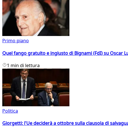
Primo piano
Quel fango gratuito e ingiusto di Bignami (FdI) su Oscar Lu
1 min di lettura
Politica
Giorgetti: l'Ue deciderà a ottobre sulla clausola di salvagu