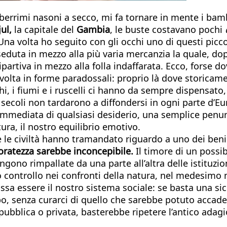
berrimi nasoni a secco, mi fa tornare in mente i bamb
ul,
la capitale del
Gambia
, le buste costavano pochi
a volta ho seguito con gli occhi uno di questi picco
duta in mezzo alla più varia mercanzia la quale, dopo
partiva in mezzo alla folla indaffarata. Ecco, forse d
lvolta in forme paradossali: proprio là dove storicam
hi, i fiumi e i ruscelli ci hanno da sempre dispensato,
 secoli non tardarono a diffondersi in ogni parte d’E
immediata di qualsiasi desiderio, una semplice penuria
ra, il nostro equilibrio emotivo.
e le civiltà hanno tramandato riguardo a uno dei beni
ratezza sarebbe inconcepibile.
Il timore di un possi
gono rimpallate da una parte all’altra delle istituzi
controllo nei confronti della natura, nel medesimo m
sa essere il nostro sistema sociale: se basta una sic
, senza curarci di quello che sarebbe potuto accadere 
 pubblica o privata, basterebbe ripetere l’antico adagi