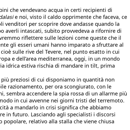
ini che vendevano acqua in certi recipienti di
dalasi
e noi, visto il caldo opprimente che faceva, ce
li venditori per scoprire dove andasse quando la
 averli intascati, subito provvedeva a rifornire di
ovremmo riflettere sulle lezioni come queste che il
ente gli esseri umani hanno imparato a sfruttare al
 cioè sulle rive del Tevere, nel punto esatto in cui
uropa e dell’area mediterranea, oggi, in un mondo
 idrica estiva rischia di mandare in tilt, prima
 più preziosi di cui disponiamo in quantità non
bile razionamento, per ora scongiurato, con le
oni, sembra accendere la spia rossa di un allarme più
odo in cui avvenne nei giorni tristi del terremoto.
cità a mandarlo in crisi significa che abbiamo
in futuro. Lasciando agli specialisti i discorsi
o popolare, relativo alla stalla che viene chiusa