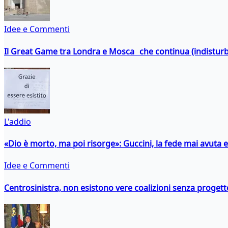
Idee e Commenti
Il Great Game tra Londra e Mosca che continua (indistur
L'addio
«Dio è morto, ma poi risorge»: Guccini, la fede mai avuta 
Idee e Commenti
Centrosinistra, non esistono vere coalizioni senza progett