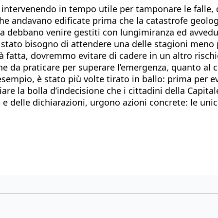
ervenendo in tempo utile per tamponare le falle, diri
e andavano edificate prima che la catastrofe geologi
a debbano venire gestiti con lungimiranza ed avvedut
be stato bisogno di attendere una delle stagioni meno
fatta, dovremmo evitare di cadere in un altro rischio
one da praticare per superare l’emergenza, quanto al
sempio, è stato più volte tirato in ballo: prima per e
are la bolla d’indecisione che i cittadini della Capit
re e delle dichiarazioni, urgono azioni concrete: le un