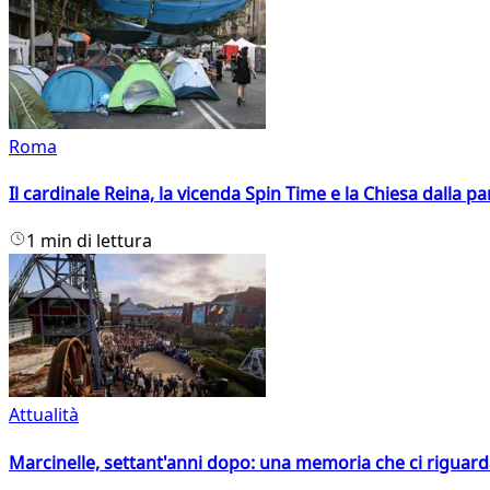
Roma
Il cardinale Reina, la vicenda Spin Time e la Chiesa dalla par
1 min di lettura
Attualità
Marcinelle, settant'anni dopo: una memoria che ci riguar