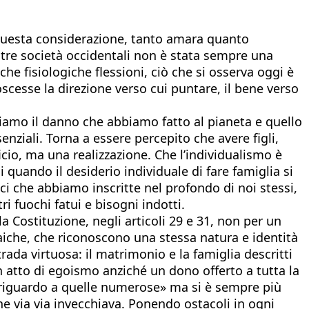
 questa considerazione, tanto amara quanto
nostre società occidentali non è stata sempre una
he fisiologiche flessioni, ciò che si osserva oggi è
scesse la direzione verso cui puntare, il bene verso
ediamo il danno che abbiamo fatto al pianeta e quello
enziali. Torna a essere percepito che avere figli,
io, ma una realizzazione. Che l’individualismo è
i quando il desiderio individuale di fare famiglia si
ici che abbiamo inscritte nel profondo di noi stessi,
 fuochi fatui e bisogni indotti.
la Costituzione, negli articoli 29 e 31, non per un
aiche, che riconoscono una stessa natura e identità
rada virtuosa: il matrimonio e la famiglia descritti
un atto di egoismo anziché un dono offerto a tutta la
re riguardo a quelle numerose» ma si è sempre più
che via via invecchiava. Ponendo ostacoli in ogni