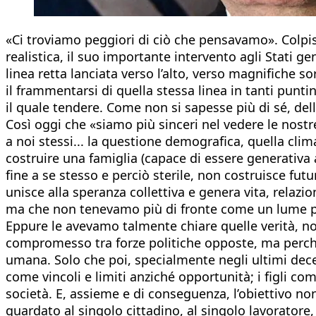
«Ci troviamo peggiori di ciò che pensavamo». Colpi
realistica, il suo importante intervento agli Stati ge
linea retta lanciata verso l’alto, verso magnifiche s
il frammentarsi di quella stessa linea in tanti punt
il quale tendere. Come non si sapesse più di sé, dell
Così oggi che «siamo più sinceri nel vedere le nostr
a noi stessi... la questione demografica, quella clim
costruire una famiglia (capace di essere generativa
fine a se stesso e perciò sterile, non costruisce futu
unisce alla speranza collettiva e genera vita, relazio
ma che non tenevamo più di fronte come un lume per c
Eppure le avevamo talmente chiare quelle verità, noi i
compromesso tra forze politiche opposte, ma perché 
umana. Solo che poi, specialmente negli ultimi decen
come vincoli e limiti anziché opportunità; i figli co
società. E, assieme e di conseguenza, l’obiettivo no
guardato al singolo cittadino, al singolo lavoratore,