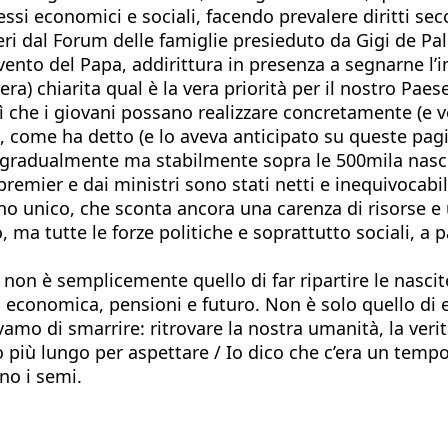
ssi economici e sociali, facendo prevalere diritti seco
i ieri dal Forum delle famiglie presieduto da Gigi de P
ento del Papa, addirittura in presenza a segnarne l’im
era) chiarita qual è la vera priorità per il nostro Paes
ar sì che i giovani possano realizzare concretamente (e
i, come ha detto (e lo aveva anticipato su queste pag
nare gradualmente ma stabilmente sopra le 500mila nas
remier e dai ministri sono stati netti e inequivocabil
gno unico, che sconta ancora una carenza di risorse e
, ma tutte le forze politiche e soprattutto sociali, 
non è semplicemente quello di far ripartire le nascite –
a economica, pensioni e futuro. Non è solo quello di e
amo di smarrire: ritrovare la nostra umanità, la verit
o più lungo per aspettare / Io dico che c’era un te
no i semi.