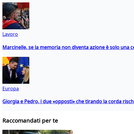
Lavoro
Marcinelle, se la memoria non diventa azione è solo una 
Europa
Giorgia e Pedro, i due «opposti» che tirando la corda risc
Raccomandati per te