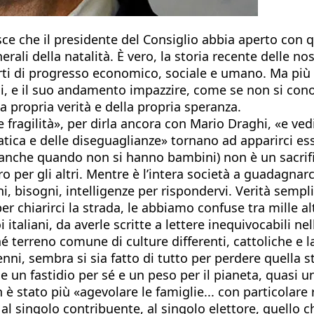
sce che il presidente del Consiglio abbia aperto con
nerali della natalità. È vero, la storia recente delle 
orti di progresso economico, sociale e umano. Ma più c
ini, e il suo andamento impazzire, come se non si cono
a propria verità e della propria speranza.
e fragilità», per dirla ancora con Mario Draghi, «e v
atica e delle diseguaglianze» tornano ad apparirci ess
 anche quando non si hanno bambini) non è un sacrific
ro per gli altri. Mentre è l’intera società a guadagnarc
ni, bisogni, intelligenze per rispondervi. Verità sempl
hiarirci la strada, le abbiamo confuse tra mille altri
taliani, da averle scritte a lettere inequivocabili nel
terreno comune di culture differenti, cattoliche e l
ni, sembra si sia fatto di tutto per perdere quella st
me un fastidio per sé e un peso per il pianeta, quasi 
n è stato più «agevolare le famiglie... con particola
 al singolo contribuente, al singolo elettore, quello 