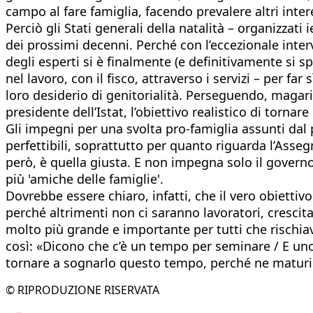
campo al fare famiglia, facendo prevalere altri intere
Perciò gli Stati generali della natalità – organizzat
dei prossimi decenni. Perché con l’eccezionale interv
degli esperti si è finalmente (e definitivamente si sp
nel lavoro, con il fisco, attraverso i servizi – per f
loro desiderio di genitorialità. Perseguendo, magar
presidente dell’Istat, l’obiettivo realistico di tor
Gli impegni per una svolta pro-famiglia assunti dal p
perfettibili, soprattutto per quanto riguarda l’Asse
però, è quella giusta. E non impegna solo il governo
più 'amiche delle famiglie'.
Dovrebbe essere chiaro, infatti, che il vero obiettivo 
perché altrimenti non ci saranno lavoratori, crescit
molto più grande e importante per tutti che rischiav
così: «Dicono che c’è un tempo per seminare / E un
tornare a sognarlo questo tempo, perché ne maturi
© RIPRODUZIONE RISERVATA