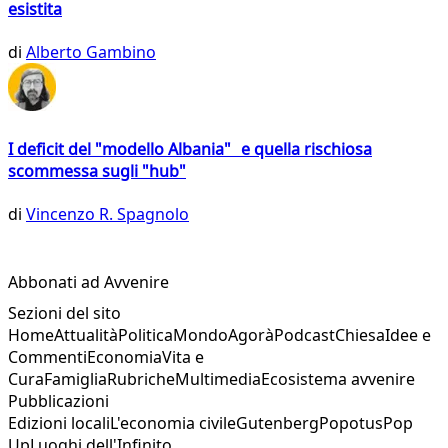
esistita
di
Alberto Gambino
I deficit del "modello Albania" e quella rischiosa
scommessa sugli "hub"
di
Vincenzo R. Spagnolo
Abbonati ad Avvenire
Sezioni del sito
Home
Attualità
Politica
Mondo
Agorà
Podcast
Chiesa
Idee e
Commenti
Economia
Vita e
Cura
Famiglia
Rubriche
Multimedia
Ecosistema avvenire
Pubblicazioni
Edizioni locali
L'economia civile
Gutenberg
Popotus
Pop
Up
Luoghi dell'Infinito