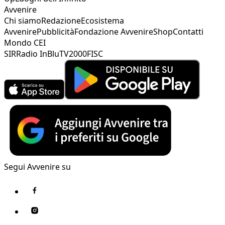
Avvenire
Chi siamo
Redazione
Ecosistema
Avvenire
Pubblicità
Fondazione Avvenire
Shop
Contatti
Mondo CEI
SIR
Radio InBlu
TV2000
FISC
Segui Avvenire su