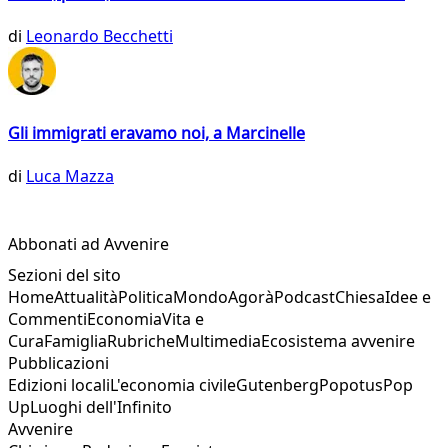
di
Leonardo Becchetti
Gli immigrati eravamo noi, a Marcinelle
di
Luca Mazza
Abbonati ad Avvenire
Sezioni del sito
Home
Attualità
Politica
Mondo
Agorà
Podcast
Chiesa
Idee e
Commenti
Economia
Vita e
Cura
Famiglia
Rubriche
Multimedia
Ecosistema avvenire
Pubblicazioni
Edizioni locali
L'economia civile
Gutenberg
Popotus
Pop
Up
Luoghi dell'Infinito
Avvenire