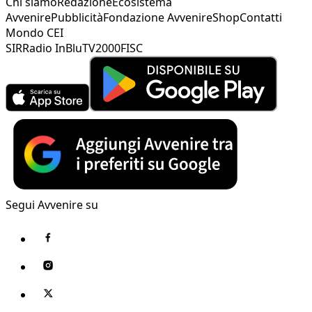
Chi siamo
Redazione
Ecosistema
Avvenire
Pubblicità
Fondazione Avvenire
Shop
Contatti
Mondo CEI
SIR
Radio InBlu
TV2000
FISC
Segui Avvenire su