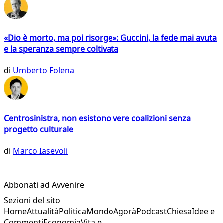
«Dio è morto, ma poi risorge»: Guccini, la fede mai avuta
e la speranza sempre coltivata
di
Umberto Folena
Centrosinistra, non esistono vere coalizioni senza
progetto culturale
di
Marco Iasevoli
Abbonati ad Avvenire
Sezioni del sito
Home
Attualità
Politica
Mondo
Agorà
Podcast
Chiesa
Idee e
Commenti
Economia
Vita e