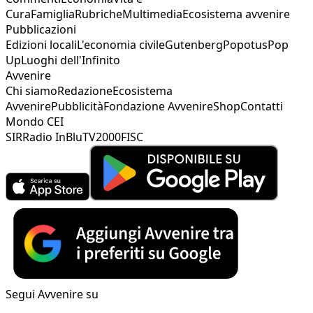
Cura
Famiglia
Rubriche
Multimedia
Ecosistema avvenire
Pubblicazioni
Edizioni locali
L'economia civile
Gutenberg
Popotus
Pop
Up
Luoghi dell'Infinito
Avvenire
Chi siamo
Redazione
Ecosistema
Avvenire
Pubblicità
Fondazione Avvenire
Shop
Contatti
Mondo CEI
SIR
Radio InBlu
TV2000
FISC
Segui Avvenire su