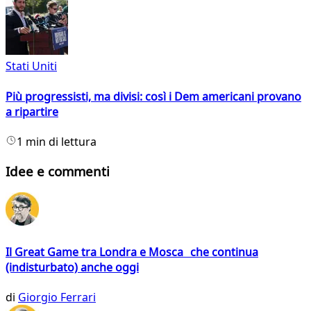
Stati Uniti
Più progressisti, ma divisi: così i Dem americani provano
a ripartire
1 min di lettura
Idee e commenti
Il Great Game tra Londra e Mosca che continua
(indisturbato) anche oggi
di
Giorgio Ferrari