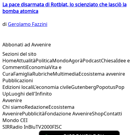
La pace disarmata di Rotblat, lo scienziato che lasciò la
bomba atomica
di
Gerolamo Fazzini
Abbonati ad Avvenire
Sezioni del sito
Home
Attualità
Politica
Mondo
Agorà
Podcast
Chiesa
Idee e
Commenti
Economia
Vita e
Cura
Famiglia
Rubriche
Multimedia
Ecosistema avvenire
Pubblicazioni
Edizioni locali
L'economia civile
Gutenberg
Popotus
Pop
Up
Luoghi dell'Infinito
Avvenire
Chi siamo
Redazione
Ecosistema
Avvenire
Pubblicità
Fondazione Avvenire
Shop
Contatti
Mondo CEI
SIR
Radio InBlu
TV2000
FISC