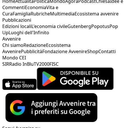
Home
Attualità
Politica
Mondo
Agorà
Podcast
Chiesa
Idee e
Commenti
Economia
Vita e
Cura
Famiglia
Rubriche
Multimedia
Ecosistema avvenire
Pubblicazioni
Edizioni locali
L'economia civile
Gutenberg
Popotus
Pop
Up
Luoghi dell'Infinito
Avvenire
Chi siamo
Redazione
Ecosistema
Avvenire
Pubblicità
Fondazione Avvenire
Shop
Contatti
Mondo CEI
SIR
Radio InBlu
TV2000
FISC