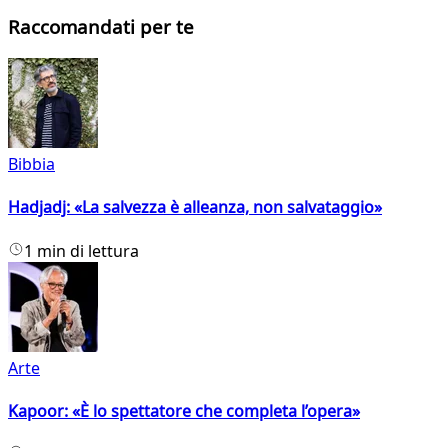
Raccomandati per te
Bibbia
Hadjadj: «La salvezza è alleanza, non salvataggio»
1 min di lettura
Arte
Kapoor: «È lo spettatore che completa l’opera»