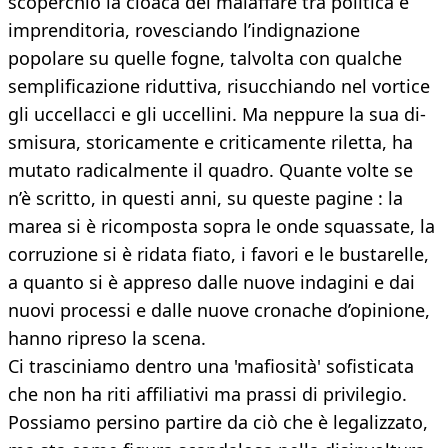
scoperchiò la cloaca del malaffare tra politica e
imprenditoria, rove­sciando l’indignazione
popolare su quelle fogne, talvolta con qualche
semplificazione riduttiva, risucchiando nel vortice
gli uc­cellacci e gli uccellini. Ma neppure la sua di­
smisura, storicamente e criticamente rilet­ta, ha
mutato radicalmente il quadro. Quan­te volte se
n’è scritto, in questi anni, su que­ste pagine : la
marea si è ricomposta sopra le onde squassate, la
corruzione si è ridata fiato, i favori e le bustarelle,
a quanto si è ap­preso dalle nuove indagini e dai
nuovi pro­cessi e dalle nuove cronache d’opinione,
hanno ripreso la scena.
Ci trasciniamo den­tro una 'mafiosità' sofisticata
che non ha ri­ti affiliativi ma prassi di privilegio.
Possiamo persino partire da ciò che è legalizzato,