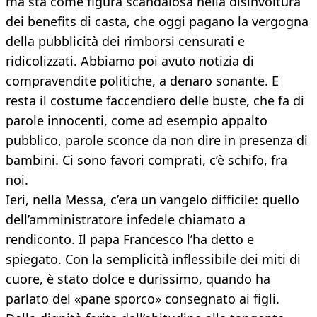
ma sta come figura scandalosa nella disinvol­tura
dei benefits di casta, che oggi pagano la vergogna
della pubblicità dei rimborsi cen­surati e
ridicolizzati. Abbiamo poi avuto no­tizia di
compravendite politiche, a denaro sonante. E
resta il costume faccendiero del­le buste, che fa di
parole innocenti, come ad esempio appalto
pubblico, parole scon­ce da non dire in presenza di
bambini. Ci so­no favori comprati, c’è schifo, fra
noi.
Ieri, nella Messa, c’era un vangelo difficile: quello
dell’amministratore infedele chia­mato a
rendiconto. Il papa Francesco l’ha detto e
spiegato. Con la semplicità inflessi­bile dei miti di
cuore, è stato dolce e duris­simo, quando ha
parlato del «pane sporco» consegnato ai figli.