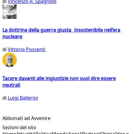
di
Vincenzo R. Spagnolo
La dottrina della guerra giusta insostenibile nell’era
nucleare
di
Vittorio Possenti
Tacere davanti alle ingiustizie non vuol dire essere
neutrali
di
Luigi Ballerini
Abbonati ad Avvenire
Sezioni del sito
Home
Attualità
Politica
Mondo
Agorà
Podcast
Chiesa
Idee e