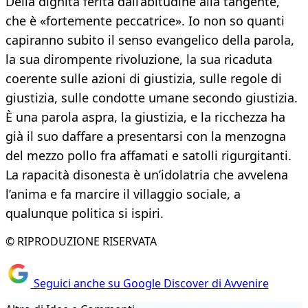
Della dignità ferita dal­l’abitudine alla tangente,
che è «fortemen­te peccatrice». Io non so quanti
capiranno subito il senso evangelico della parola,
la sua dirompente rivoluzione, la sua ricadu­ta
coerente sulle azioni di giustizia, sulle re­gole di
giustizia, sulle condotte umane se­condo giustizia.
È una parola aspra, la giu­stizia, e la ricchezza ha
già il suo daffare a presentarsi con la menzogna
del mezzo pol­lo fra affamati e satolli rigurgitanti.
La rapa­cità disonesta è un’idolatria che avvelena
l’anima e fa marcire il villaggio sociale, a
qualunque politica si ispiri.
© RIPRODUZIONE RISERVATA
Seguici anche su Google Discover di Avvenire