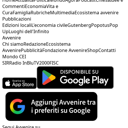
Commenti
Economia
Vita e
Cura
Famiglia
Rubriche
Multimedia
Ecosistema avvenire
Pubblicazioni
Edizioni locali
L'economia civile
Gutenberg
Popotus
Pop
Up
Luoghi dell'Infinito
Avvenire
Chi siamo
Redazione
Ecosistema
Avvenire
Pubblicità
Fondazione Avvenire
Shop
Contatti
Mondo CEI
SIR
Radio InBlu
TV2000
FISC
Segui Avvenire su