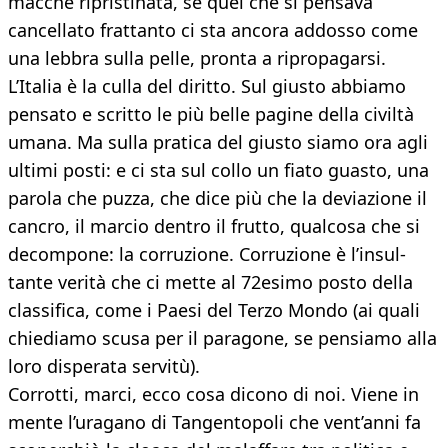
macché ripristinata, se quel che si pensava
cancellato frattanto ci sta ancora addosso come
una lebbra sulla pelle, pronta a ripropagarsi.
L’Italia è la culla del diritto. Sul giusto ab­biamo
pensato e scritto le più belle pagine della civiltà
umana. Ma sulla pratica del giu­sto siamo ora agli
ultimi posti: e ci sta sul col­lo un fiato guasto, una
parola che puzza, che dice più che la deviazione il
cancro, il mar­cio dentro il frutto, qualcosa che si
decom­pone: la corruzione. Corruzione è l’insul­
tante verità che ci mette al 72esimo posto della
classifica, come i Paesi del Terzo Mon­do (ai quali
chiediamo scusa per il parago­ne, se pensiamo alla
loro disperata servitù).
Corrotti, marci, ecco cosa dicono di noi. Viene in
mente l’uragano di Tangentopoli che vent’anni fa