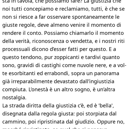
sta in tavola, che possia­mo fare? La giustizia che
noi tutti conce­piamo e reclamiamo, tutti, è che se
non si riesce a far osservare spontaneamente le
giuste regole, deve almeno venire il mo­mento di
rendere il conto. Possiamo chia­marlo il momento
della verità, riconoscen­za o vendetta, e i nostri riti
processuali di­cono d’esser fatti per questo. E a
questo ten­dono, pur zoppicanti e tardivi quanto
sono, gravidi di castighi come nuvole nere, e a vol­
te esorbitanti ed errabondi, sopra un pano­rama
già irreparabilmente devastato dal­l’ingiustizia
compiuta. L’onestà è un altro sogno, è un’altra
nostal­gia.
La strada diritta della giustizia c’è, ed è 'bella',
disegnata dalla regola giusta: poi storpiata dal
cammino, poi ripristinata dal giudizio. Oppure no,