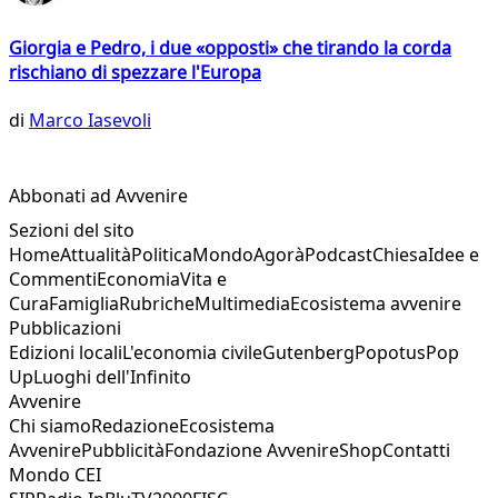
Giorgia e Pedro, i due «opposti» che tirando la corda
rischiano di spezzare l'Europa
di
Marco Iasevoli
Abbonati ad Avvenire
Sezioni del sito
Home
Attualità
Politica
Mondo
Agorà
Podcast
Chiesa
Idee e
Commenti
Economia
Vita e
Cura
Famiglia
Rubriche
Multimedia
Ecosistema avvenire
Pubblicazioni
Edizioni locali
L'economia civile
Gutenberg
Popotus
Pop
Up
Luoghi dell'Infinito
Avvenire
Chi siamo
Redazione
Ecosistema
Avvenire
Pubblicità
Fondazione Avvenire
Shop
Contatti
Mondo CEI