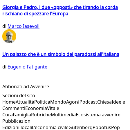
Giorgia e Pedro, i due «opposti» che tirando la corda
rischiano di spezzare l'Europa
di
Marco Iasevoli
Un palazzo che è un simbolo dei paradossi all'italiana
di
Eugenio Fatigante
Abbonati ad Avvenire
Sezioni del sito
Home
Attualità
Politica
Mondo
Agorà
Podcast
Chiesa
Idee e
Commenti
Economia
Vita e
Cura
Famiglia
Rubriche
Multimedia
Ecosistema avvenire
Pubblicazioni
Edizioni locali
L'economia civile
Gutenberg
Popotus
Pop