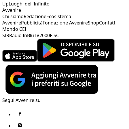
Up
Luoghi dell'Infinito
Avvenire
Chi siamo
Redazione
Ecosistema
Avvenire
Pubblicità
Fondazione Avvenire
Shop
Contatti
Mondo CEI
SIR
Radio InBlu
TV2000
FISC
Segui Avvenire su