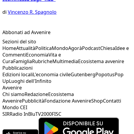
di
Vincenzo R. Spagnolo
Abbonati ad Avvenire
Sezioni del sito
Home
Attualità
Politica
Mondo
Agorà
Podcast
Chiesa
Idee e
Commenti
Economia
Vita e
Cura
Famiglia
Rubriche
Multimedia
Ecosistema avvenire
Pubblicazioni
Edizioni locali
L'economia civile
Gutenberg
Popotus
Pop
Up
Luoghi dell'Infinito
Avvenire
Chi siamo
Redazione
Ecosistema
Avvenire
Pubblicità
Fondazione Avvenire
Shop
Contatti
Mondo CEI
SIR
Radio InBlu
TV2000
FISC