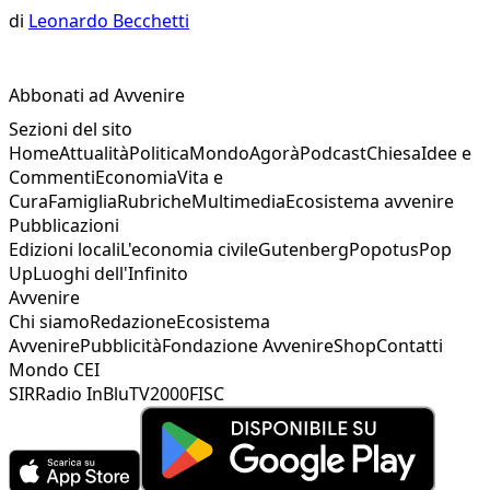
di
Leonardo Becchetti
Abbonati ad Avvenire
Sezioni del sito
Home
Attualità
Politica
Mondo
Agorà
Podcast
Chiesa
Idee e
Commenti
Economia
Vita e
Cura
Famiglia
Rubriche
Multimedia
Ecosistema avvenire
Pubblicazioni
Edizioni locali
L'economia civile
Gutenberg
Popotus
Pop
Up
Luoghi dell'Infinito
Avvenire
Chi siamo
Redazione
Ecosistema
Avvenire
Pubblicità
Fondazione Avvenire
Shop
Contatti
Mondo CEI
SIR
Radio InBlu
TV2000
FISC