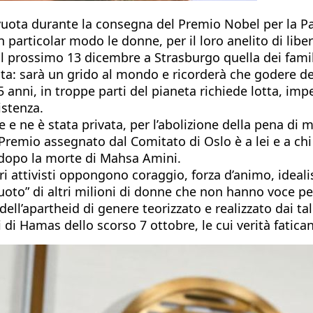
uota durante la consegna del Premio Nobel per la Pa
 particolar modo le donne, per il loro anelito di liber
l prossimo 13 dicembre a Strasburgo quella dei famil
uta: sarà un grido al mondo e ricorderà che godere de
nni, in troppe parti del pianeta richiede lotta, impeg
istenza.
ne e ne è stata privata, per l’abolizione della pena di m
 Premio assegnato dal Comitato di Oslo è a lei e a ch
o dopo la morte di Mahsa Amini.
ltri attivisti oppongono coraggio, forza d’animo, idea
oto” di altri milioni di donne che non hanno voce per 
ell’apartheid di genere teorizzato e realizzato dai ta
sti di Hamas dello scorso 7 ottobre, le cui verità fatic