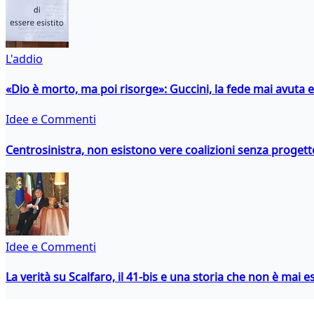
L'addio
«Dio è morto, ma poi risorge»: Guccini, la fede mai avuta 
Idee e Commenti
Centrosinistra, non esistono vere coalizioni senza progett
Idee e Commenti
La verità su Scalfaro, il 41-bis e una storia che non è mai es