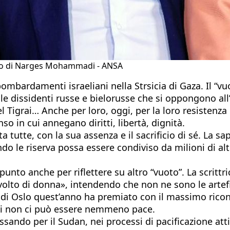
rito di Narges Mohammadi - ANSA
i bombardamenti israeliani nella Strsicia di Gaza. Il 
le dissidenti russe e bielorusse che si oppongono all’
 del Tigrai… Anche per loro, oggi, per la loro resist
o in cui annegano diritti, libertà, dignità.
utte, con la sua assenza e il sacrificio di sé. La s
le riserva possa essere condiviso da milioni di altre
nto anche per riflettere su altro “vuoto”. La scrittri
 volto di donna», intendendo che non ne sono le artef
i Oslo quest’anno ha premiato con il massimo riconos
essi non ci può essere nemmeno pace.
sando per il Sudan, nei processi di pacificazione atti