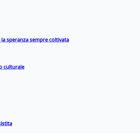
e la speranza sempre coltivata
o culturale
istita