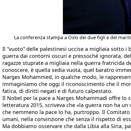
La conferenza stampa a Oslo dei due figli e del ma
Il “vuoto” delle palestinesi uccise a migliaia sotto 
guerra dai contorni oscuri e pressoché ignorata, del
ragazze stuprate a migliaia nella guerra fratricida
conoscere, è quella sedia vuota, quel baratro immens
Narges Mohammed, in qualche modo, le rappresenta t
immaginiamo che oggi il riconoscimento che il mondo 
fatica, di diritti negati e di futuro calpestato.
Il Nobel per la pace a Narges Mohammadi offre lo spu
letteratura 2015, scriveva che «la guerra non ha un
che nemmeno la pace lo ha, purtroppo. Il Comitato d
umani, nella convinzione che senza il rispetto di 
Ma dobbiamo osservare che dalla Libia alla Siria, pas