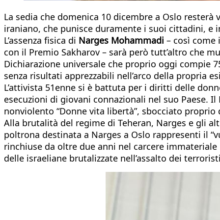
La sedia che domenica 10 dicembre a Oslo resterà v
iraniano, che punisce duramente i suoi cittadini, e in
L’assenza fisica di
Narges Mohammadi
– così come i
con il Premio Sakharov – sarà però tutt’altro che m
Dichiarazione universale che proprio oggi compie 75 a
senza risultati apprezzabili nell’arco della propria es
L’attivista 51enne si è battuta per i diritti delle don
esecuzioni di giovani connazionali nel suo Paese. Il
nonviolento “Donne vita libertà”, sbocciato propri
Alla brutalità del regime di Teheran, Narges e gli a
poltrona destinata a Narges a Oslo rappresenti il “vu
rinchiuse da oltre due anni nel carcere immateriale d
delle israeliane brutalizzate nell’assalto dei terrori