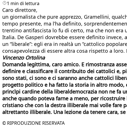
1 min di lettura
Caro direttore,
un giornalista che pure apprezzo, Gramellini, qualch
tempo presente, ma l’ha definito, sorprendentemente
trentino antifascista lo fu di certo, ma che non era
Italia. De Gasperi dovrebbe essere definito invece, 
un “liberale”: egli era in realtà un “cattolico popolar
consapevolezza di essere altra cosa rispetto a loro
Vincenzo Ortolina
Domanda legittima, caro amico. E rimostranza assenn
definire e classificare il contribuito dei cattolici e,
sono stati, ci sono e ci saranno anche cattolici libera
progetto politico e ha fatto la storia in altro modo, 
princìpi cardine della liberaldemocrazia non ne fa un
anche quando poteva farne a meno, per ricostruire l’
cristiano che con la destra illiberale mai volle far
altrettanto illiberale. Una lezione da tenere cara,
se
© RIPRODUZIONE RISERVATA