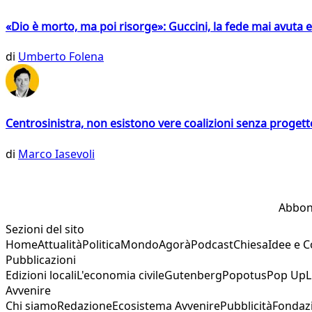
«Dio è morto, ma poi risorge»: Guccini, la fede mai avuta 
di
Umberto Folena
Centrosinistra, non esistono vere coalizioni senza progett
di
Marco Iasevoli
Abbon
Sezioni del sito
Home
Attualità
Politica
Mondo
Agorà
Podcast
Chiesa
Idee e 
Pubblicazioni
Edizioni locali
L'economia civile
Gutenberg
Popotus
Pop Up
L
Avvenire
Chi siamo
Redazione
Ecosistema Avvenire
Pubblicità
Fondaz