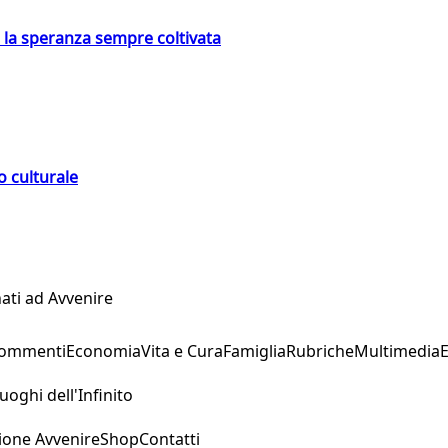
e la speranza sempre coltivata
o culturale
ati ad Avvenire
Commenti
Economia
Vita e Cura
Famiglia
Rubriche
Multimedia
uoghi dell'Infinito
ione Avvenire
Shop
Contatti