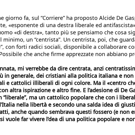
e giorno fa, sul “Corriere” ha proposto Alcide De Gas
, «esponente di una destra liberale ed antifascista».
 uomo «di destra», tanto più se pensiamo che cosa sign
al minimo, un “centrista”. Un centrista, poi, che gua
e”, con forti radici sociali, disponibile a collaborare c
. Possibile che anche firme apprezzate non abbiano pr
ata, mi verrebbe da dire centrata, anzi centratissim
 più in generale, dei cristiani alla politica italiana e 
li e cattolici illiberali di ogni colore. Ma il «centro 
con altra ispirazione e altro fine. E l’adesione di De 
 “liberale”, ma un cattolico popolare che con i liberal
Italia nella libertà e secondo una salda idea di giust
e patti, anche quando sembrava questi fossero (e non e
 si vuole far vivere l’dea di una politica popolare e no