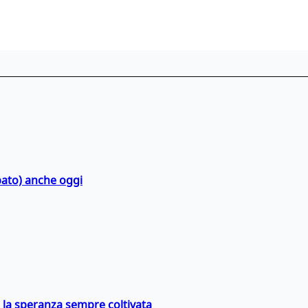
bato) anche oggi
e la speranza sempre coltivata