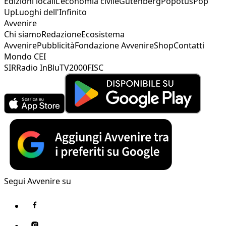
Edizioni locali
L'economia civile
Gutenberg
Popotus
Pop
Up
Luoghi dell'Infinito
Avvenire
Chi siamo
Redazione
Ecosistema
Avvenire
Pubblicità
Fondazione Avvenire
Shop
Contatti
Mondo CEI
SIR
Radio InBlu
TV2000
FISC
Segui Avvenire su