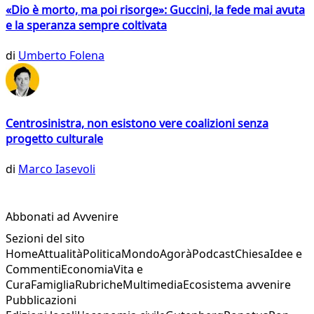
«Dio è morto, ma poi risorge»: Guccini, la fede mai avuta
e la speranza sempre coltivata
di
Umberto Folena
Centrosinistra, non esistono vere coalizioni senza
progetto culturale
di
Marco Iasevoli
Abbonati ad Avvenire
Sezioni del sito
Home
Attualità
Politica
Mondo
Agorà
Podcast
Chiesa
Idee e
Commenti
Economia
Vita e
Cura
Famiglia
Rubriche
Multimedia
Ecosistema avvenire
Pubblicazioni