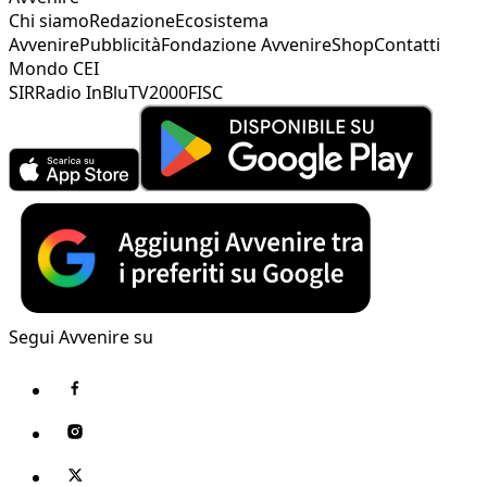
Chi siamo
Redazione
Ecosistema
Avvenire
Pubblicità
Fondazione Avvenire
Shop
Contatti
Mondo CEI
SIR
Radio InBlu
TV2000
FISC
Segui Avvenire su