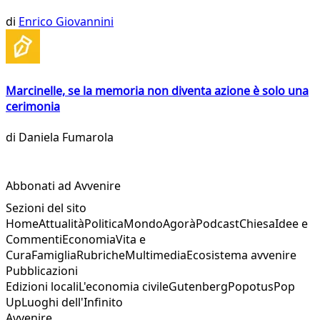
di
Enrico Giovannini
Marcinelle, se la memoria non diventa azione è solo una
cerimonia
di
Daniela Fumarola
Abbonati ad Avvenire
Sezioni del sito
Home
Attualità
Politica
Mondo
Agorà
Podcast
Chiesa
Idee e
Commenti
Economia
Vita e
Cura
Famiglia
Rubriche
Multimedia
Ecosistema avvenire
Pubblicazioni
Edizioni locali
L'economia civile
Gutenberg
Popotus
Pop
Up
Luoghi dell'Infinito
Avvenire