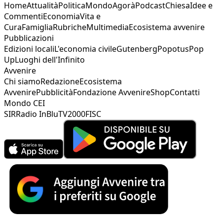
Home
Attualità
Politica
Mondo
Agorà
Podcast
Chiesa
Idee e
Commenti
Economia
Vita e
Cura
Famiglia
Rubriche
Multimedia
Ecosistema avvenire
Pubblicazioni
Edizioni locali
L'economia civile
Gutenberg
Popotus
Pop
Up
Luoghi dell'Infinito
Avvenire
Chi siamo
Redazione
Ecosistema
Avvenire
Pubblicità
Fondazione Avvenire
Shop
Contatti
Mondo CEI
SIR
Radio InBlu
TV2000
FISC