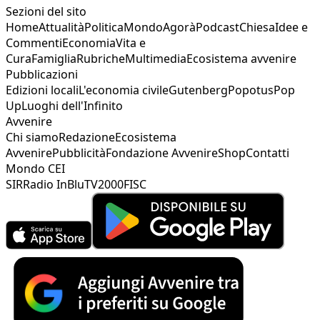
Sezioni del sito
Home
Attualità
Politica
Mondo
Agorà
Podcast
Chiesa
Idee e
Commenti
Economia
Vita e
Cura
Famiglia
Rubriche
Multimedia
Ecosistema avvenire
Pubblicazioni
Edizioni locali
L'economia civile
Gutenberg
Popotus
Pop
Up
Luoghi dell'Infinito
Avvenire
Chi siamo
Redazione
Ecosistema
Avvenire
Pubblicità
Fondazione Avvenire
Shop
Contatti
Mondo CEI
SIR
Radio InBlu
TV2000
FISC