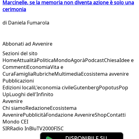
Marcinelle, se la memoria non diventa azione è solo una
cerimonia
di
Daniela Fumarola
Abbonati ad Avvenire
Sezioni del sito
Home
Attualità
Politica
Mondo
Agorà
Podcast
Chiesa
Idee e
Commenti
Economia
Vita e
Cura
Famiglia
Rubriche
Multimedia
Ecosistema avvenire
Pubblicazioni
Edizioni locali
L'economia civile
Gutenberg
Popotus
Pop
Up
Luoghi dell'Infinito
Avvenire
Chi siamo
Redazione
Ecosistema
Avvenire
Pubblicità
Fondazione Avvenire
Shop
Contatti
Mondo CEI
SIR
Radio InBlu
TV2000
FISC