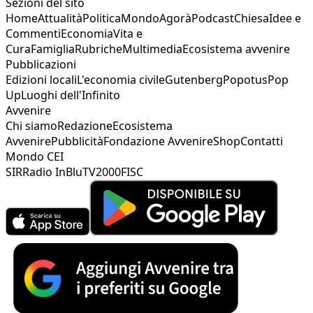
Sezioni del sito
Home
Attualità
Politica
Mondo
Agorà
Podcast
Chiesa
Idee e
Commenti
Economia
Vita e
Cura
Famiglia
Rubriche
Multimedia
Ecosistema avvenire
Pubblicazioni
Edizioni locali
L'economia civile
Gutenberg
Popotus
Pop
Up
Luoghi dell'Infinito
Avvenire
Chi siamo
Redazione
Ecosistema
Avvenire
Pubblicità
Fondazione Avvenire
Shop
Contatti
Mondo CEI
SIR
Radio InBlu
TV2000
FISC