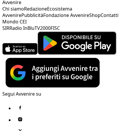
Avvenire
Chi siamo
Redazione
Ecosistema
Avvenire
Pubblicità
Fondazione Avvenire
Shop
Contatti
Mondo CEI
SIR
Radio InBlu
TV2000
FISC
Segui Avvenire su