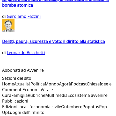
bomba atomica
di
Gerolamo Fazzini
Delitti, paura, sicurezza e voto: il diritto alla statistica
di
Leonardo Becchetti
Abbonati ad Avvenire
Sezioni del sito
Home
Attualità
Politica
Mondo
Agorà
Podcast
Chiesa
Idee e
Commenti
Economia
Vita e
Cura
Famiglia
Rubriche
Multimedia
Ecosistema avvenire
Pubblicazioni
Edizioni locali
L'economia civile
Gutenberg
Popotus
Pop
Up
Luoghi dell'Infinito