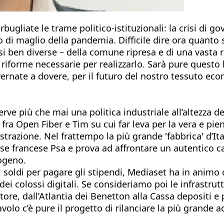
bugliate le trame politico-istituzionali: la crisi di g
po di maglio della pandemia. Difficile dire ora quanto 
si ben diverse – della comune ripresa e di una vasta re
 riforme necessarie per realizzarlo. Sarà pure questo 
overnate a dovere, per il futuro del nostro tessuto e
rve più che mai una politica industriale all’altezza de
fra Open Fiber e Tim su cui far leva per la vera e pien
strazione. Nel frattempo la più grande 'fabbrica' d’Ita
 base francese Psa e prova ad affrontare un autentico
rogeno.
re i soldi per pagare gli stipendi, Mediaset ha in ani
 dei colossi digitali. Se consideriamo poi le infrastrut
tore, dall’Atlantia dei Benetton alla Cassa depositi e 
avolo c’è pure il progetto di rilanciare la più grande 