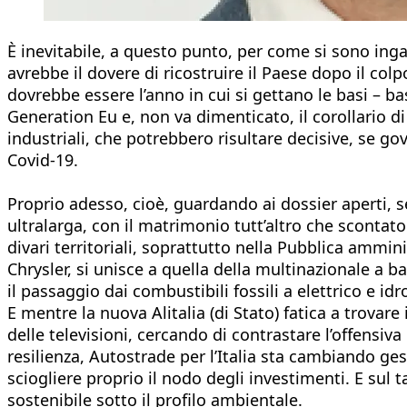
È inevitabile, a questo punto, per come si sono ingar
avrebbe il dovere di ricostruire il Paese dopo il col
dovrebbe essere l’anno in cui si gettano le basi – ba
Generation Eu e, non va dimenticato, il corollario di
industriali, che potrebbero risultare decisive, se g
Covid-19.
Proprio adesso, cioè, guardando ai dossier aperti, se
ultralarga, con il matrimonio tutt’altro che scontato 
divari territoriali, soprattutto nella Pubblica ammini
Chrysler, si unisce a quella della multinazionale a
il passaggio dai combustibili fossili a elettrico e id
E mentre la nuova Alitalia (di Stato) fatica a trova
delle televisioni, cercando di contrastare l’offensiva
resilienza, Autostrade per l’Italia sta cambiando ges
sciogliere proprio il nodo degli investimenti. E sul t
sostenibile sotto il profilo ambientale.