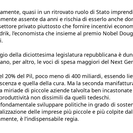
tamente, quasi in un ritrovato ruolo di Stato imprendi
mente assente da anni e rischia di esserlo anche doman
 settore privato piuttosto che fornire incentivi econom
odrik, l’economista che insieme al premio Nobel Doug
i.
gio della diciottesima legislatura repubblicana è dun
tano, per altro, le voci di spesa maggiori del Next Ge
l 20% del Pil, poco meno di 400 miliardi, essendo lie
conoscenza e quella della cura. Ma la seconda manifatt
 miriade di piccole aziende talvolta ben incastonate 
roduttività non dissimili da quelli tedeschi.
fondamentale sviluppare politiche in grado di sostene
alizzazione delle imprese più piccole e più colpite da
mente, è l’indispensabile regia.