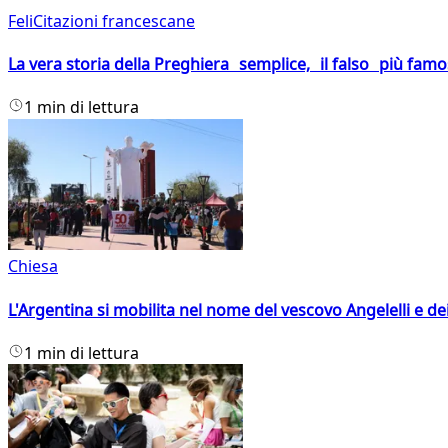
FeliCitazioni francescane
La vera storia della Preghiera semplice, il falso più fam
1 min di lettura
Chiesa
L'Argentina si mobilita nel nome del vescovo Angelelli e dei
1 min di lettura