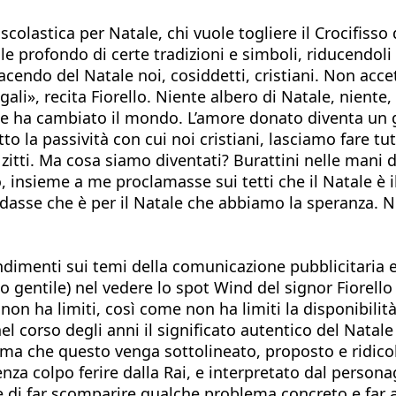
 scolastica per Natale, chi vuole togliere il Crocifiss
ale profondo di certe tradizioni e simboli, riducendol
ndo del Natale noi, cosiddetti, cristiani. Non accet
gali», recita Fiorello. Niente albero di Natale, niente,
to che ha cambiato il mondo. L’amore donato diventa
tto la passività con cui noi cristiani, lasciamo fare
zitti. Ma cosa siamo diventati? Burattini nelle mani d
, insieme a me proclamasse sui tetti che il Natale è i
ordasse che è per il Natale che abbiamo la speranza. No
ndimenti sui temi della comunicazione pubblicitaria
 gentile) nel vedere lo spot Wind del signor Fiorello 
 non ha limiti, così come non ha limiti la disponibili
 nel corso degli anni il significato autentico del Nat
i, ma che questo venga sottolineato, proposto e ridic
a colpo ferire dalla Rai, e interpretato dal personagg
 di far scomparire qualche problema concreto e far ap