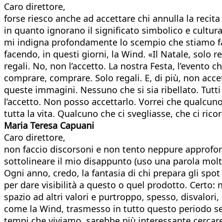
Caro direttore,
forse riesco anche ad accettare chi annulla la recita
in quanto ignorano il significato simbolico e cultur
mi indigna profondamente lo scempio che stiamo face
facendo, in questi giorni, la Wind. «Il Natale, solo re
regali. No, non l’accetto. La nostra Festa, l’even
comprare, comprare. Solo regali. E, di più, non acce
queste immagini. Nessuno che si sia ribellato. Tutti 
l’accetto. Non posso accettarlo. Vorrei che qualcuno
tutta la vita. Qualcuno che ci svegliasse, che ci ric
Maria Teresa Capuani
Caro direttore,
non faccio discorsoni e non tento neppure approfo
sottolineare il mio disappunto (uso una parola molto
Ogni anno, credo, la fantasia di chi prepara gli spot
per dare visibilità a questo o quel prodotto. Certo:
spazio ad altri valori e purtroppo, spesso, disvalor
come la Wind, trasmesso in tutto questo periodo senz
tempi che viviamo, sarebbe più interessante cercare