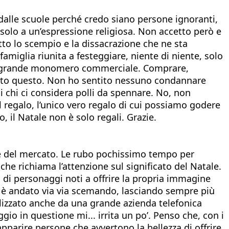
o dalle scuole perché credo siano persone ignoranti,
i solo a un’espressione religiosa. Non accetto però e
to lo scempio e la dissacrazione che ne sta
 famiglia riunita a festeggiare, niente di niente, solo
 un grande monomero commerciale. Comprare,
 tutto questo. Non ho sentito nessuno condannare
i chi ci considera polli da spennare. No, non
l regalo, l’unico vero regalo di cui possiamo godere
, il Natale non è solo regali. Grazie.
 e del mercato. Le rubo pochissimo tempo per
che richiama l’attenzione sul significato del Natale.
tà di personaggi noti a offrire la propria immagine
ale è andato via via scemando, lasciando sempre più
olizzato anche da una grande azienda telefonica
io in questione mi... irrita un po’. Penso che, con i
parire persone che avvertono la bellezza di offrire