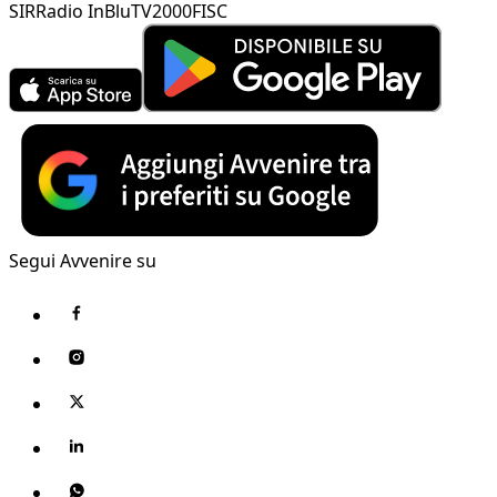
SIR
Radio InBlu
TV2000
FISC
Segui Avvenire su