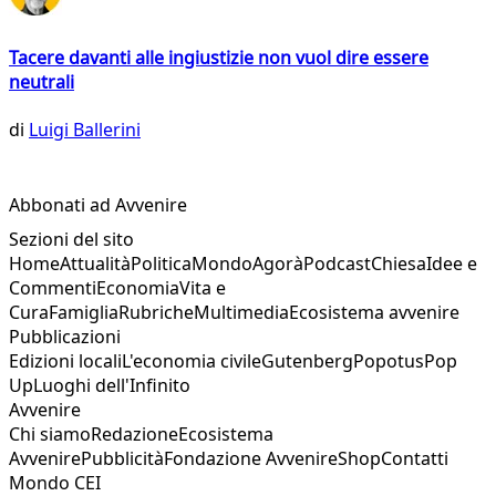
Tacere davanti alle ingiustizie non vuol dire essere
neutrali
di
Luigi Ballerini
Abbonati ad Avvenire
Sezioni del sito
Home
Attualità
Politica
Mondo
Agorà
Podcast
Chiesa
Idee e
Commenti
Economia
Vita e
Cura
Famiglia
Rubriche
Multimedia
Ecosistema avvenire
Pubblicazioni
Edizioni locali
L'economia civile
Gutenberg
Popotus
Pop
Up
Luoghi dell'Infinito
Avvenire
Chi siamo
Redazione
Ecosistema
Avvenire
Pubblicità
Fondazione Avvenire
Shop
Contatti
Mondo CEI