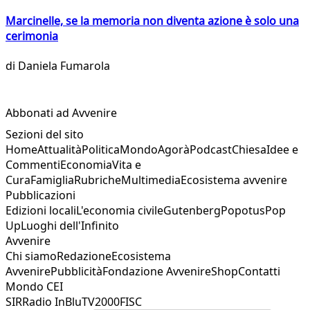
Marcinelle, se la memoria non diventa azione è solo una
cerimonia
di
Daniela Fumarola
Abbonati ad Avvenire
Sezioni del sito
Home
Attualità
Politica
Mondo
Agorà
Podcast
Chiesa
Idee e
Commenti
Economia
Vita e
Cura
Famiglia
Rubriche
Multimedia
Ecosistema avvenire
Pubblicazioni
Edizioni locali
L'economia civile
Gutenberg
Popotus
Pop
Up
Luoghi dell'Infinito
Avvenire
Chi siamo
Redazione
Ecosistema
Avvenire
Pubblicità
Fondazione Avvenire
Shop
Contatti
Mondo CEI
SIR
Radio InBlu
TV2000
FISC