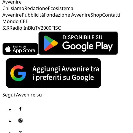
Avvenire
Chi siamo
Redazione
Ecosistema
Avvenire
Pubblicità
Fondazione Avvenire
Shop
Contatti
Mondo CEI
SIR
Radio InBlu
TV2000
FISC
Segui Avvenire su