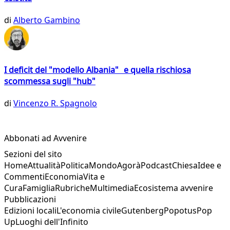
di
Alberto Gambino
I deficit del "modello Albania" e quella rischiosa
scommessa sugli "hub"
di
Vincenzo R. Spagnolo
Abbonati ad Avvenire
Sezioni del sito
Home
Attualità
Politica
Mondo
Agorà
Podcast
Chiesa
Idee e
Commenti
Economia
Vita e
Cura
Famiglia
Rubriche
Multimedia
Ecosistema avvenire
Pubblicazioni
Edizioni locali
L'economia civile
Gutenberg
Popotus
Pop
Up
Luoghi dell'Infinito