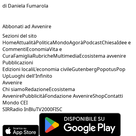
di
Daniela Fumarola
Abbonati ad Avvenire
Sezioni del sito
Home
Attualità
Politica
Mondo
Agorà
Podcast
Chiesa
Idee e
Commenti
Economia
Vita e
Cura
Famiglia
Rubriche
Multimedia
Ecosistema avvenire
Pubblicazioni
Edizioni locali
L'economia civile
Gutenberg
Popotus
Pop
Up
Luoghi dell'Infinito
Avvenire
Chi siamo
Redazione
Ecosistema
Avvenire
Pubblicità
Fondazione Avvenire
Shop
Contatti
Mondo CEI
SIR
Radio InBlu
TV2000
FISC