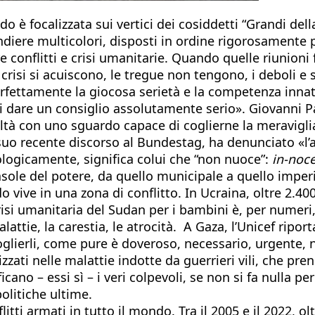
 è focalizzata sui vertici dei cosiddetti “Grandi della
diere multicolori, disposti in ordine rigorosamente p
re conflitti e crisi umanitarie. Quando quelle riunioni
crisi si acuiscono, le tregue non tengono, i deboli 
erfettamente la giocosa serietà e la competenza inna
 di dare un consiglio assolutamente serio». Giovanni P
ealtà con uno sguardo capace di coglierne la meravigli
suo recente discorso al Bundestag, ha denunciato «l’a
ologicamente, significa colui che “non nuoce”:
in-noc
asole del potere, da quello municipale a quello imperi
vive in una zona di conflitto. In Ucraina, oltre 2.40
 crisi umanitaria del Sudan per i bambini è, per numer
 malattie, la carestia, le atrocità. A Gaza, l’Unicef ri
lierli, come pure è doveroso, necessario, urgente, nei
izzati nelle malattie indotte da guerrieri vili, che pre
ficano – essi sì – i veri colpevoli, se non si fa nulla 
politiche ultime.
tti armati in tutto il mondo. Tra il 2005 e il 2022, ol