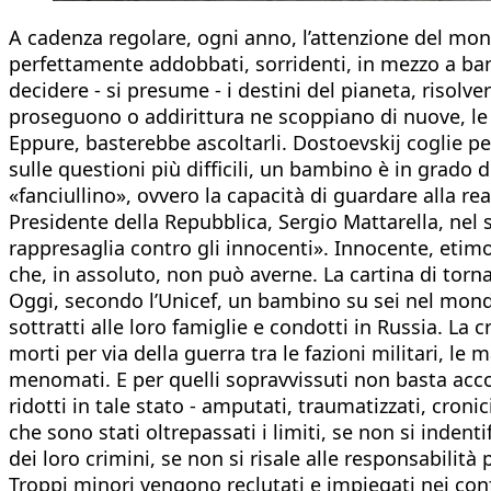
A cadenza regolare, ogni anno, l’attenzione del mondo
perfettamente addobbati, sorridenti, in mezzo a ban
decidere - si presume - i destini del pianeta, risolve
proseguono o addirittura ne scoppiano di nuove, le 
Eppure, basterebbe ascoltarli. Dostoevskij coglie p
sulle questioni più difficili, un bambino è in grado
«fanciullino», ovvero la capacità di guardare alla r
Presidente della Repubblica, Sergio Mattarella, nel 
rappresaglia contro gli innocenti». Innocente, etim
che, in assoluto, non può averne. La cartina di torn
Oggi, secondo l’Unicef, un bambino su sei nel mondo 
sottratti alle loro famiglie e condotti in Russia. La
morti per via della guerra tra le fazioni militari, le
menomati. E per quelli sopravvissuti non basta accog
ridotti in tale stato - amputati, traumatizzati, cronic
che sono stati oltrepassati i limiti, se non si indenti
dei loro crimini, se non si risale alle responsabilità 
Troppi minori vengono reclutati e impiegati nei confli