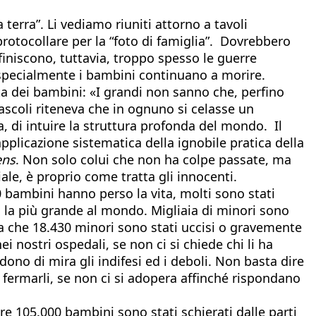
 terra”. Li vediamo riuniti attorno a tavoli
rotocollare per la “foto di famiglia”. Dovrebbero
 finiscono, tuttavia, troppo spesso le guerre
e specialmente i bambini continuano a morire.
ta dei bambini: «I grandi non sanno che, perfino
ascoli riteneva che in ognuno si celasse un
a, di intuire la struttura profonda del mondo. Il
pplicazione sistematica della ignobile pratica della
ens
. Non solo colui che non ha colpe passate, ma
ale, è proprio come tratta gli innocenti.
0 bambini hanno perso la vita, molti sono stati
i, la più grande al mondo. Migliaia di minori sono
porta che 18.430 minori sono stati uccisi o gravemente
 nostri ospedali, se non ci si chiede chi li ha
ndono di mira gli indifesi ed i deboli. Non basta dire
per fermarli, se non ci si adopera affinché rispondano
tre 105.000 bambini sono stati schierati dalle parti