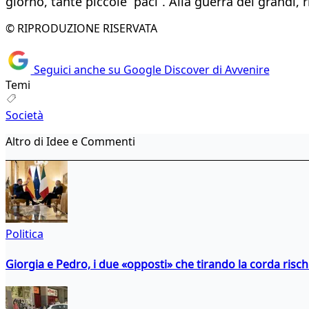
giorno, tante piccole “paci”. Alla guerra dei grandi, 
© RIPRODUZIONE RISERVATA
Seguici anche su Google Discover di Avvenire
Temi
Società
Altro di Idee e Commenti
Politica
Giorgia e Pedro, i due «opposti» che tirando la corda risc