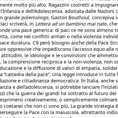
ramente molto più alto. Ragazzini costretti a impugnar
l’Infanzia e dell’Adolescenza, adottata dalle Nazioni Un
 Un grande polemologo, Gaston Bouthoul, concepiva la
laci scriverà, in
Lettera ad un bambino mai nato
, che
ponde una pace generica: di paci ce ne sono almeno t
retta, come nei conflitti armati o nella violenza indiv
pace duratura. C’è però bisogno anche della Pace Strut
re oppressive che impediscono l'accesso equo alle riso
 attitudini, le ideologie e le convinzioni che ammetto
o, la comprensione reciproca e la non-violenza, non sol
educazione e la diffusione di valori di empatia, solida
na “cattedra della pace”. Una legge introduce in tutt
zione e cittadinanza democratica. In Italia, anche s
anzia e dell’adolescenza, si potrebbe lanciare l’inizia
gazzi che la guerra dei grandi ha sottratto al futuro d
, esprimersi creativamente, o semplicemente colmare,
o coetanei che non ci sono più. La grande strategia è
erseguire la Pace con la maiuscola, altrettanto indis