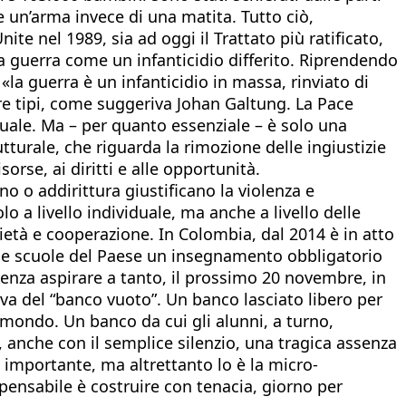
e un’arma invece di una matita. Tutto ciò,
ite nel 1989, sia ad oggi il Trattato più ratificato,
 guerra come un infanticidio differito. Riprendendo
 «la guerra è un infanticidio in massa, rinviato di
re tipi, come suggeriva Johan Galtung. La Pace
iduale. Ma – per quanto essenziale – è solo una
turale, che riguarda la rimozione delle ingiustizie
rse, ai diritti e alle opportunità.
no o addirittura giustificano la violenza e
o a livello individuale, ma anche a livello delle
rietà e cooperazione. In Colombia, dal 2014 è in atto
e le scuole del Paese un insegnamento obbligatorio
enza aspirare a tanto, il prossimo 20 novembre, in
tiva del “banco vuoto”. Un banco lasciato libero per
el mondo. Un banco da cui gli alunni, a turno,
 anche con il semplice silenzio, una tragica assenza
 importante, ma altrettanto lo è la micro-
pensabile è costruire con tenacia, giorno per