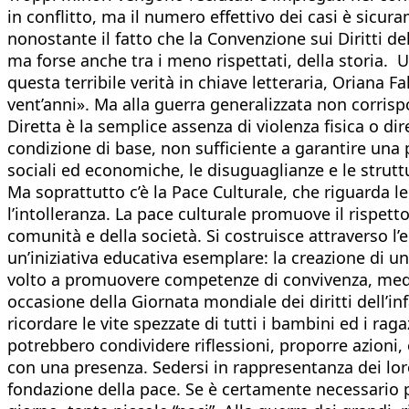
in conflitto, ma il numero effettivo dei casi è sicu
nonostante il fatto che la Convenzione sui Diritti del
ma forse anche tra i meno rispettati, della storia.
questa terribile verità in chiave letteraria, Oriana Fal
vent’anni». Ma alla guerra generalizzata non corris
Diretta è la semplice assenza di violenza fisica o di
condizione di base, non sufficiente a garantire una 
sociali ed economiche, le disuguaglianze e le struttu
Ma soprattutto c’è la Pace Culturale, che riguarda le
l’intolleranza. La pace culturale promuove il rispett
comunità e della società. Si costruisce attraverso l’
un’iniziativa educativa esemplare: la creazione di u
volto a promuovere competenze di convivenza, media
occasione della Giornata mondiale dei diritti dell’inf
ricordare le vite spezzate di tutti i bambini ed i ra
potrebbero condividere riflessioni, proporre azioni
con una presenza. Sedersi in rappresentanza dei lor
fondazione della pace. Se è certamente necessario p