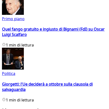
Primo piano
Quel fango gratuito e ingiusto di Bignami (FdI) su Oscar
Luigi Scalfaro
1 min di lettura
Politica
Giorgetti: l'Ue deciderà a ottobre sulla clausola di
salvaguardia
1 min di lettura