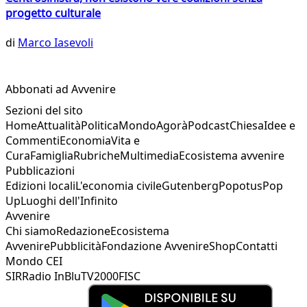
progetto culturale
di
Marco Iasevoli
Abbonati ad Avvenire
Sezioni del sito
Home
Attualità
Politica
Mondo
Agorà
Podcast
Chiesa
Idee e
Commenti
Economia
Vita e
Cura
Famiglia
Rubriche
Multimedia
Ecosistema avvenire
Pubblicazioni
Edizioni locali
L'economia civile
Gutenberg
Popotus
Pop
Up
Luoghi dell'Infinito
Avvenire
Chi siamo
Redazione
Ecosistema
Avvenire
Pubblicità
Fondazione Avvenire
Shop
Contatti
Mondo CEI
SIR
Radio InBlu
TV2000
FISC