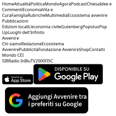
Home
Attualità
Politica
Mondo
Agorà
Podcast
Chiesa
Idee e
Commenti
Economia
Vita e
Cura
Famiglia
Rubriche
Multimedia
Ecosistema avvenire
Pubblicazioni
Edizioni locali
L'economia civile
Gutenberg
Popotus
Pop
Up
Luoghi dell'Infinito
Avvenire
Chi siamo
Redazione
Ecosistema
Avvenire
Pubblicità
Fondazione Avvenire
Shop
Contatti
Mondo CEI
SIR
Radio InBlu
TV2000
FISC