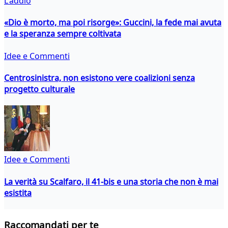
L'addio
«Dio è morto, ma poi risorge»: Guccini, la fede mai avuta
e la speranza sempre coltivata
Idee e Commenti
Centrosinistra, non esistono vere coalizioni senza
progetto culturale
Idee e Commenti
La verità su Scalfaro, il 41-bis e una storia che non è mai
esistita
Raccomandati per te