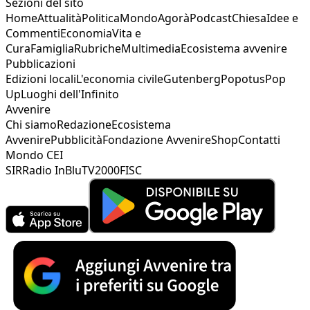
Sezioni del sito
Home
Attualità
Politica
Mondo
Agorà
Podcast
Chiesa
Idee e
Commenti
Economia
Vita e
Cura
Famiglia
Rubriche
Multimedia
Ecosistema avvenire
Pubblicazioni
Edizioni locali
L'economia civile
Gutenberg
Popotus
Pop
Up
Luoghi dell'Infinito
Avvenire
Chi siamo
Redazione
Ecosistema
Avvenire
Pubblicità
Fondazione Avvenire
Shop
Contatti
Mondo CEI
SIR
Radio InBlu
TV2000
FISC