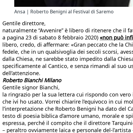
Ansa | Roberto Benigni al Festival di Saremo
Gentile direttore,
naturalmente “Avvenire” è libero di ritenere che il fa
a pagina 23 di sabato 8 febbraio 2020)
«non può infi
libero, credo, di affermare: «Gran peccato che la Ch
fedele, che in un qualsivoglia dei secoli scorsi, ave
dalla Chiesa, ne sarebbe stato impedito dalla Chiesa
specificamente al Cantico, e senza rimandi al suo uso 
dell’attenzione.
Roberto Bianchi Milano
Gentile signor Bianchi,
la ringrazio per la sua lettera cui rispondo con vero 
che ivi ho usato. Vorrei chiarire l’equivoco in cui m
l’interpretazione che Roberto Benigni ha dato del Ca
testo di poesia biblica d’amore umano, morale e spir
espressa, perché il compito che il direttore Tarquin
– peraltro ovviamente laica e personale del-l’artista