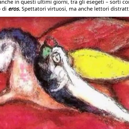
nche in questi ultimi giorni, tra gli esegeti – sorti com
o di
eros.
Spettatori virtuosi, ma anche lettori distrat