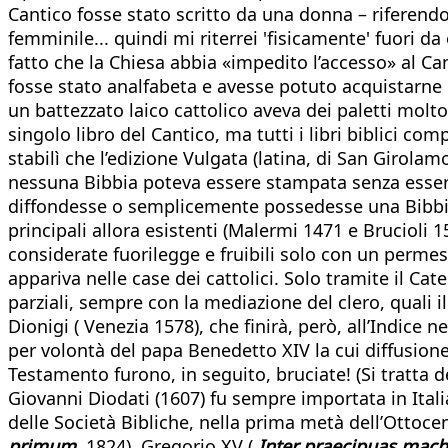
Cantico fosse stato scritto da una donna – riferendo
femminile... quindi mi riterrei 'fisicamente' fuori da
fatto che la Chiesa abbia «impedito l’accesso» al Ca
fosse stato analfabeta e avesse potuto acquistarne u
un battezzato laico cattolico aveva dei paletti molto
singolo libro del Cantico, ma tutti i libri biblici c
stabilì che l’edizione Vulgata (latina, di San Girola
nessuna Bibbia poteva essere stampata senza essere
diffondesse o semplicemente possedesse una Bibbia
principali allora esistenti (Malermi 1471 e Brucioli 
considerate fuorilegge e fruibili solo con un permess
appariva nelle case dei cattolici. Solo tramite il C
parziali, sempre con la mediazione del clero, quali i
Dionigi ( Venezia 1578), che finirà, però, all’Indice
per volontà del papa Benedetto XIV la cui diffusione
Testamento furono, in seguito, bruciate! (Si tratta de
Giovanni Diodati (1607) fu sempre importata in Italia
delle Società Bibliche, nella prima metà dell’Ottocen
primum,
1824), Gregorio XV (
Inter praecipuas mach