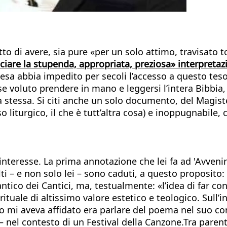
tto di avere, sia pure «per un solo attimo, travisato t
ciare la stupenda, appropriata, preziosa» interpretaz
iesa abbia impedito per secoli l’accesso a questo teso
sse voluto prendere in mano e leggersi l’intera Bibbia
 stessa. Si citi anche un solo documento, del Magiste
liturgico, il che è tutt’altra cosa) e inoppugnabile, c
interesse. La prima annotazione che lei fa ad 'Avvenire
olti – e non solo lei – sono caduti, a questo proposit
ntico dei Cantici, ma, testualmente: «l’idea di far c
ituale di altissimo valore estetico e teologico. Sull
io mi aveva affidato era parlare del poema nel suo con
 – nel contesto di un Festival della Canzone.Tra paren