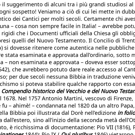
 il suggerimento di alcuni tra i più grandi studiosi a
 ogni sospetto! Veniamo a ciò di cui lei mette in dubbi
ntico dei Cantici per molti secoli. Certamente chi ave
na – cosa non sempre facile in Italia! – avrebbe potu
 rigidi che i Documenti ufficiali della Chiesa gli obbl
ompresi quelli del Nuovo Testamento. Il Concilio di Tre
mo) si dovesse ritenere come autentica nelle pubbliche
 stata esaminata e approvata dall’ordinario, sotto 
 – non esaminata e approvata – doveva esser sottop
1542), che avrebbero potuto dare reale accesso al Cant
o; per due secoli nessuna Bibbia in traduzione veniva 
atechismo si poteva stabilire qualche rapporto con ess
l
Compendio historico del Vecchio e del Nuovo Testam
 nel 1678. Nel 1757 Antonio Martini, vescovo di Firenze
 fu – ahimè! – condannata nel 1820 da un altro Papa,
lla Bibbia poi illustrata dal Dorè nell’edizione
in foli
 dall’estero, sino all’inizio della seconda metà dell’O
to, è ricchissima di documentazione: Pio VII (1816), P
inationes
1844); Pio IX (
Qui pluribus
1846) vietarono c