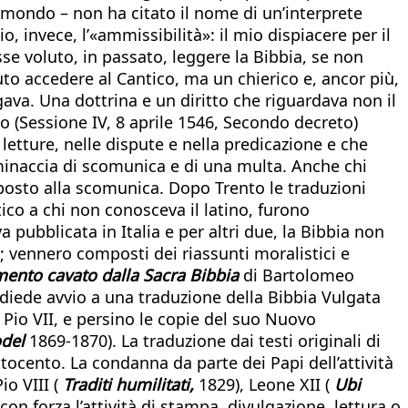
l mondo – non ha citato il nome di un’interprete
o, invece, l’«ammissibilità»: il mio dispiacere per il
sse voluto, in passato, leggere la Bibbia, se non
to accedere al Cantico, ma un chierico e, ancor più,
igava. Una dottrina e un diritto che riguardava non il
nto (Sessione IV, 8 aprile 1546, Secondo decreto)
 letture, nelle dispute e nella predicazione e che
minaccia di scomunica e di una multa. Anche chi
osto alla scomunica. Dopo Trento le traduzioni
ico a chi non conosceva il latino, furono
pubblicata in Italia e per altri due, la Bibbia non
a; vennero composti dei riassunti moralistici e
ento cavato dalla Sacra Bibbia
di Bartolomeo
, diede avvio a una traduzione della Bibbia Vulgata
 Pio VII, e persino le copie del suo Nuovo
odel
1869-1870). La traduzione dai testi originali di
ttocento. La condanna da parte dei Papi dell’attività
io VIII (
Traditi humilitati,
1829), Leone XII (
Ubi
on forza l’attività di stampa, divulgazione, lettura o