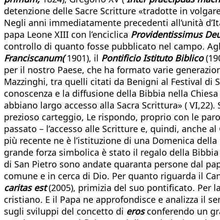
detenzione delle Sacre Scritture «tradotte in volgare»
Negli anni immediatamente precedenti all’unità d’Ita
papa Leone XIII con l’enciclica
Providentissimus De
controllo di quanto fosse pubblicato nel campo. Agli
Franciscanum(
1901), il
Pontificio Istituto Biblico
(190
per il nostro Paese, che ha formato varie generazioni
Mazzinghi, tra quelli citati da Benigni al Festival di 
conoscenza e la diffusione della Bibbia nella Chiesa
abbiano largo accesso alla Sacra Scrittura» ( VI,22).
prezioso carteggio, Le rispondo, proprio con le paro
passato – l’accesso alle Scritture e, quindi, anche al
più recente ne è l’istituzione di una Domenica della 
grande forza simbolica è stato il regalo della Bibbia 
di San Pietro sono andate quaranta persone dal papa F
comune e in cerca di Dio. Per quanto riguarda il Cant
caritas est
(2005), primizia del suo pontificato. Per 
cristiano. E il Papa ne approfondisce e analizza il s
sugli sviluppi del concetto di
eros
conferendo un gran