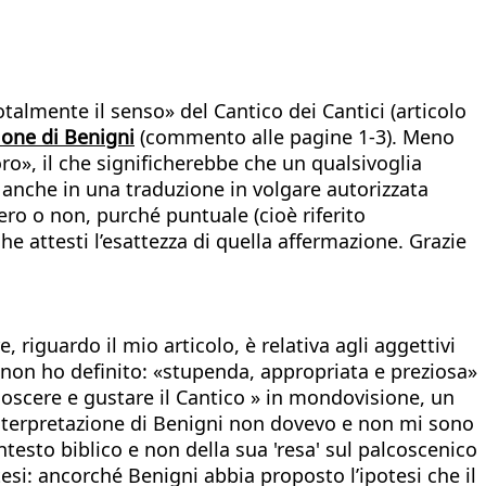
otalmente il senso» del Cantico dei Cantici (articolo
ione di Benigni
(commento alle pagine 1-3). Meno
ro», il che significherebbe che un qualsivoglia
, anche in una traduzione in volgare autorizzata
ro o non, purché puntuale (cioè riferito
he attesti l’esattezza di quella affermazione. Grazie
, riguardo il mio articolo, è relativa agli aggettivi
o: non ho definito: «stupenda, appropriata e preziosa»
onoscere e gustare il Cantico » in mondovisione, un
’interpretazione di Benigni non dovevo e non mi sono
testo biblico e non della sua 'resa' sul palcoscenico
tesi: ancorché Benigni abbia proposto l’ipotesi che il