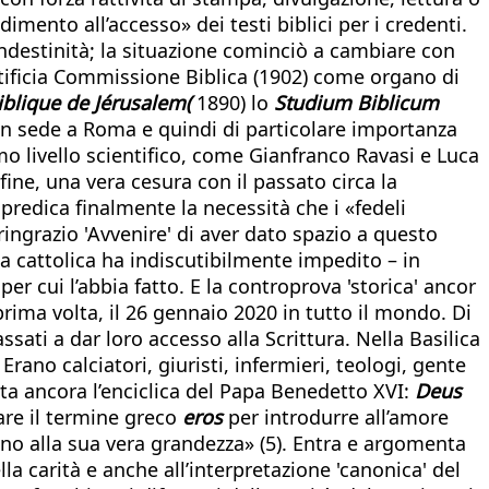
imento all’accesso» dei testi biblici per i credenti.
andestinità; la situazione cominciò a cambiare con
ontificia Commissione Biblica (1902) come organo di
iblique de Jérusalem(
1890) lo
Studium Biblicum
 con sede a Roma e quindi di particolare importanza
imo livello scientifico, come Gianfranco Ravasi e Luca
nfine, una vera cesura con il passato circa la
predica finalmente la necessità che i «fedeli
ringrazio 'Avvenire' di aver dato spazio a questo
a cattolica ha indiscutibilmente impedito – in
per cui l’abbia fatto. E la controprova 'storica' ancor
prima volta, il 26 gennaio 2020 in tutto il mondo. Di
ssati a dar loro accesso alla Scrittura. Nella Basilica
ano calciatori, giuristi, infermieri, teologi, gente
esta ancora l’enciclica del Papa Benedetto XVI:
Deus
pare il termine greco
eros
per introdurre all’amore
fino alla sua vera grandezza» (5). Entra e argomenta
 carità e anche all’interpretazione 'canonica' del