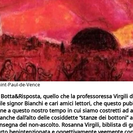
aint-Paul-de-Vence
i Botta&Risposta, quello che la professoressa Virgili 
tile signor Bianchi e cari amici lettori, che questo pu
one a questo nostro tempo in cui siamo costretti ad ass
che dall’alto delle cosiddette “stanze dei bottoni” a
nsegna del non-ascolto. Rosanna Virgili, biblista di g
to benintenzionata e oggettivamente veemente con um