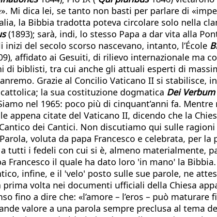
. Mi dica lei, se tanto non basti per parlare di «imped
lia, la Bibbia tradotta poteva circolare solo nella cl
us
(1893); sarà, indi, lo stesso Papa a dar vita alla P
 inizi del secolo scorso nascevano, intanto, l’École
B
9), affidato ai Gesuiti, di rilievo internazionale ma
 di biblisti, tra cui anche gli attuali esperti di mass
Sanremo. Grazie al Concilio Vaticano II si stabilisce, i
 cattolica; la sua costituzione dogmatica
Dei Verbum
 Siamo nel 1965: poco più di cinquant’anni fa. Mentre 
le appena citate del Vaticano II, dicendo che la Chies
 Cantico dei Cantici. Non discutiamo qui sulle ragioni 
Parola, voluta da papa Francesco e celebrata, per la 
a tutti i fedeli con cui si è, almeno materialmente, pa
rancesco il quale ha dato loro 'in mano' la Bibbia. Er
ico, infine, e il 'velo' posto sulle sue parole, ne att
la prima volta nei documenti ufficiali della Chiesa ap
enso fino a dire che: «l’amore – l’eros – può maturare 
de valore a una parola sempre preclusa al tema della