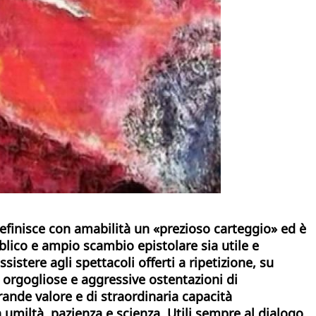
definisce con amabilità un «prezioso carteggio» ed è
bblico e ampio scambio epistolare sia utile e
istere agli spettacoli offerti a ripetizione, su
 orgogliose e aggressive ostentazioni di
rande valore e di straordinaria capacità
iltà, pazienza e scienza. Utili sempre al dialogo.