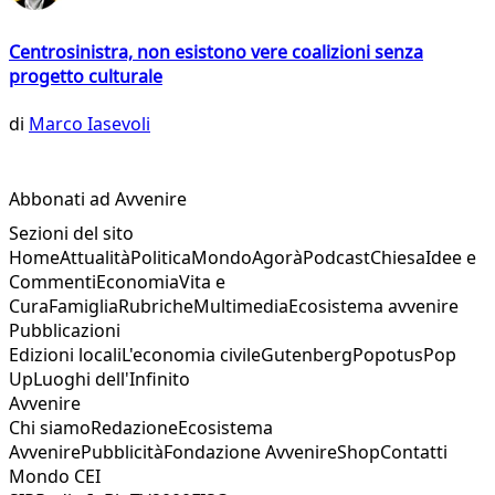
Centrosinistra, non esistono vere coalizioni senza
progetto culturale
di
Marco Iasevoli
Abbonati ad Avvenire
Sezioni del sito
Home
Attualità
Politica
Mondo
Agorà
Podcast
Chiesa
Idee e
Commenti
Economia
Vita e
Cura
Famiglia
Rubriche
Multimedia
Ecosistema avvenire
Pubblicazioni
Edizioni locali
L'economia civile
Gutenberg
Popotus
Pop
Up
Luoghi dell'Infinito
Avvenire
Chi siamo
Redazione
Ecosistema
Avvenire
Pubblicità
Fondazione Avvenire
Shop
Contatti
Mondo CEI