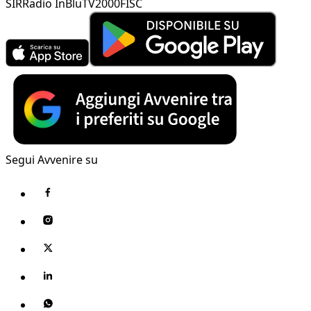
SIR
Radio InBlu
TV2000
FISC
Segui Avvenire su