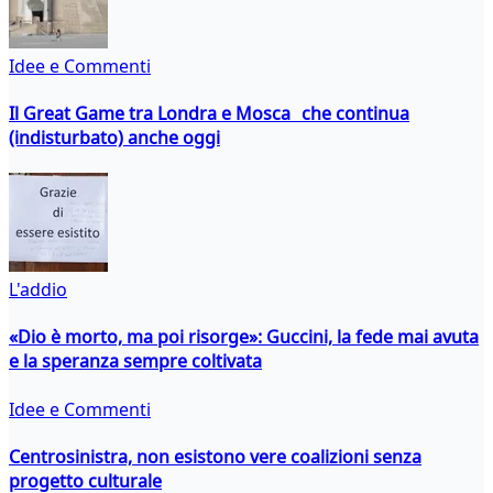
Idee e Commenti
Il Great Game tra Londra e Mosca che continua
(indisturbato) anche oggi
L'addio
«Dio è morto, ma poi risorge»: Guccini, la fede mai avuta
e la speranza sempre coltivata
Idee e Commenti
Centrosinistra, non esistono vere coalizioni senza
progetto culturale