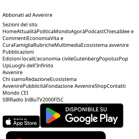
Abbonati ad Avvenire
Sezioni del sito
Home
Attualità
Politica
Mondo
Agorà
Podcast
Chiesa
Idee e
Commenti
Economia
Vita e
Cura
Famiglia
Rubriche
Multimedia
Ecosistema avvenire
Pubblicazioni
Edizioni locali
L'economia civile
Gutenberg
Popotus
Pop
Up
Luoghi dell'Infinito
Avvenire
Chi siamo
Redazione
Ecosistema
Avvenire
Pubblicità
Fondazione Avvenire
Shop
Contatti
Mondo CEI
SIR
Radio InBlu
TV2000
FISC