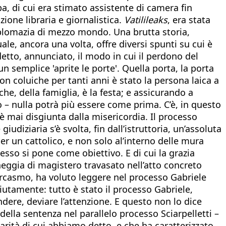
, di cui era stimato assistente di camera fin
zione libraria e giornalistica.
Vatilileaks
, era stata
iplomazia di mezzo mondo. Una brutta storia,
le, ancora una volta, offre diversi spunti su cui è
etto, annunciato, il modo in cui il perdono del
 semplice 'aprite le porte'. Quella porta, la porta
on coluiche per tanti anni è stato la persona laica a
 che, della famiglia, è la festa; e assicurando a
to – nulla potrà più essere come prima. C’è, in questo
on è mai disgiunta dalla misericordia. Il processo
udiziaria s’è svolta, fin dall’istruttoria, un’assoluta
er un cattolico, e non solo al’interno delle mura
esso si pone come obiettivo. E di cui la grazia
heggia di magistero travasato nell’atto concreto
sarcasmo, ha voluto leggere nel processo Gabriele
iutamente: tutto è stato il processo Gabriele,
dere, deviare l’attenzione. E questo non lo dice
ella sentenza nel parallelo processo Sciarpelletti –
larità di cui abbiamo detto, e che ha caratterizzato