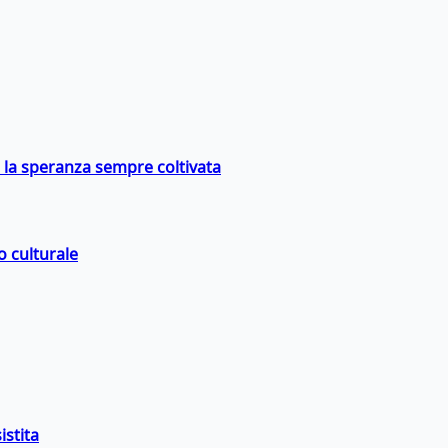
e la speranza sempre coltivata
o culturale
istita