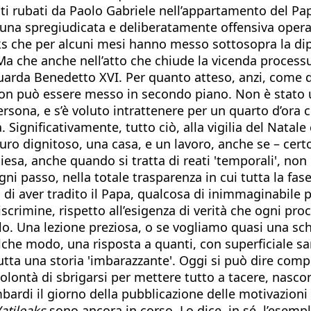
i rubati da Paolo Gabriele nell’appartamento del Papa
 per una spregiudicata e deliberatamente offensiva opera
eaks che per alcuni mesi hanno messo sottosopra la d
Ma che anche nell’atto che chiude la vicenda processua
guarda Benedetto XVI. Per quanto atteso, anzi, come d
non può essere messo in secondo piano. Non è stato un
rsona, e s’è voluto intrattenere per un quarto d’ora c
. Significativamente, tutto ciò, alla vigilia del Natale
uturo dignitoso, una casa, e un lavoro, anche se – cer
a Chiesa, anche quando si tratta di reati 'temporali', n
passo, nella totale trasparenza in cui tutta la fase gi
di aver tradito il Papa, qualcosa di inimmaginabile p
crimine, rispetto all’esigenza di verità che ogni proc
llo. Una lezione preziosa, o se vogliamo quasi una sc
ualche modo, una risposta a quanti, con superficiale 
utta una storia 'imbarazzante'. Oggi si può dire comp
lontà di sbrigarsi per mettere tutto a tacere, nascon
rdi il giorno della pubblicazione delle motivazioni d
atileaks
sono ancora in corso. Lo dice, in sé, l’esemp