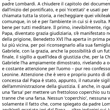
padre Lombardi. A chiudere il capitolo dei document
dall’inizio del pontificato, e poi 'ricettati' e usati
chiamata tutta la storia, a riecheggiare quei vikil
comunque, in sé e per l’ambiente in cui si è svolta. 
bene per tutti meditare. Il primo, inevibilmente, ri
Papa, diventato grazia giudiziaria, s’è manifestato 
della prigione, Benedetto XVI l’ha aperta in prima pe
lui più vicina, per poi riconsegnarlo alla sua famiglia
Gabriele, con la grazia, anche la possibilità di un f
finale, il sigillo a quell’idea di giustizia che, per l
Gabriele l’ha ampiamente dimostrato, rivelando a ogni 
e costante attenzione per l’uomo – pur reo confesso 
Leonine. Attenzione che è vero e proprio punto di dis
concessa dal Papa è stato, appunto, il naturale sigi
dell’amministrazione della giustizia. E anche, in q
una 'farsa' per mettere un frettoloso coperchio su t
tranne che una farsa. Nessun 'coperchio', nessuna vo
solamente il fatto che, come spiegato da padre Lomba
anch’egli graziato ieri dal Papa –, altre indagini sui
V