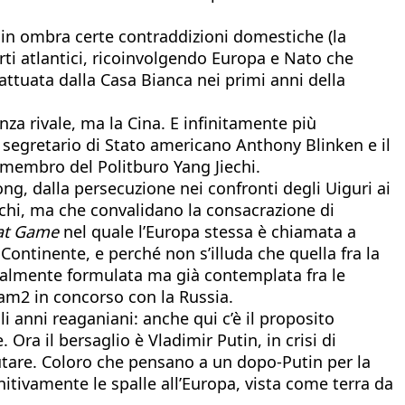
in ombra certe contraddizioni domestiche (la
rti atlantici, ricoinvolgendo Europa e Nato che
ttuata dalla Casa Bianca nei primi anni della
za rivale, ma la Cina. E infinitamente più
 il segretario di Stato americano Anthony Blinken e il
o membro del Politburo Yang Jiechi.
ng, dalla persecuzione nei confronti degli Uiguri ai
ischi, ma che convalidano la consacrazione di
at Game
nel quale l’Europa stessa è chiamata a
Continente, e perché non s’illuda che quella fra la
ficialmente formulata ma già contemplata fra le
eam2 in concorso con la Russia.
 anni reaganiani: anche qui c’è il proposito
ra il bersaglio è Vladimir Putin, in crisi di
lutare. Coloro che pensano a un dopo-Putin per la
itivamente le spalle all’Europa, vista come terra da