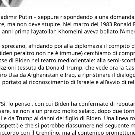
 Vladimir Putin – seppure rispondendo a una domanda t
ure, ma non deve stupire. Nel marzo del 1983 Ronald R
o anni prima l’ayatollah Khomeini aveva bollato l’Ame
 si sprecano, affidando poi alla diplomazia il compito 
 Biden peraltro non ne è immune) cerchiamo di compre
se di Biden nel teatro mediorientale: alla semi-scon
elazioni tessuta da Donald Trump, che vede ora la Casa
tiro Usa da Afghanistan e Iraq, a ripristinare il dial
 portato al riconoscimento di Israele e all’avvio di r
 'Sì, lo penso', con cui Biden ha confermato di reputa
sare, se non a un prezzo molto salato, dopo due torna
 da Trump ai danni del figlio di Biden. Una linea ross
 aspetti) e che si potrebbe riassumere nel seguente m
 accordo con il Cremlino, ma al contempo promettendo 