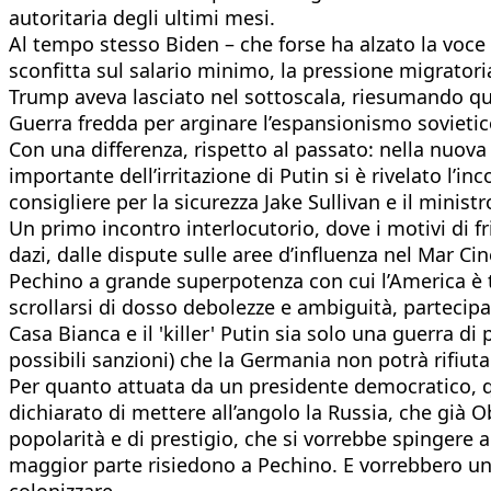
autoritaria degli ultimi mesi.
Al tempo stesso Biden – che forse ha alzato la voc
sconfitta sul salario minimo, la pressione migratori
Trump aveva lasciato nel sottoscala, riesumando que
Guerra fredda per arginare l’espansionismo sovietic
Con una differenza, rispetto al passato: nella nuov
importante dell’irritazione di Putin si è rivelato l’i
consigliere per la sicurezza Jake Sullivan e il mini
Un primo incontro interlocutorio, dove i motivi di f
dazi, dalle dispute sulle aree d’influenza nel Mar Ci
Pechino a grande superpotenza con cui l’America è 
scrollarsi di dosso debolezze e ambiguità, partecipa
Casa Bianca e il 'killer' Putin sia solo una guerra d
possibili sanzioni) che la Germania non potrà rifiu
Per quanto attuata da un presidente democratico, qu
dichiarato di mettere all’angolo la Russia, che già O
popolarità e di prestigio, che si vorrebbe spingere
maggior parte risiedono a Pechino. E vorrebbero una 
colonizzare.