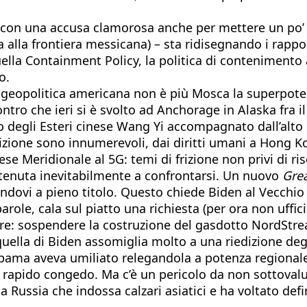
e con una accusa clamorosa anche per mettere un po’ 
a alla frontiera messicana) – sta ridisegnando i rappo
lla Containment Policy, la politica di contenimento a
o.
a geopolitica americana non è più Mosca la superpoten
ncontro che ieri si è svolto ad Anchorage in Alaska fra
stro degli Esteri cinese Wang Yi accompagnato dall’alt
rizione sono innumerevoli, dai diritti umani a Hong Ko
nese Meridionale al 5G: temi di frizione non privi di r
tenuta inevitabilmente a confrontarsi. Un nuovo
Gre
ndovi a pieno titolo. Questo chiede Biden al Vecchio 
i parole, cala sul piatto una richiesta (per ora non uf
tare: sospendere la costruzione del gasdotto NordStr
ella di Biden assomiglia molto a una riedizione degli
bama aveva umiliato relegandola a potenza regionale. O
 a rapido congedo. Ma c’è un pericolo da non sottova
Russia che indossa calzari asiatici e ha voltato defin