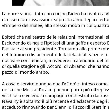
La durezza inusitata con cui Joe Biden ha rivolto a
di essere un «assassino» si presta a molteplici lett
«l’impero del male», allo stesso modo in cui quattr
Epiteti che nel teatro delle relazioni internazionali
Escludendo dunque l’ipotesi di una gaffe (l’esperto
Russia e al suo presidente. Torniamo alle prime mos
del fulmineo disfacimento della tela di alleanze e r
nucleare con Teheran, a rivedere il calendario del ri
di quella stagione gli 'Accordi di Abramo' che hanno
pezzo di mondo arabo.
A cosa è servito dunque quell’« I do' », inteso come
rossa che Mosca d’ora in poi non potrà più oltrepas
vischiosa e velenosa campagna orchestrata dai russi e
Navalny è soltanto il più recente ed eclatante degli
accaduto rinnovando per 5 anni gli accordi Start in