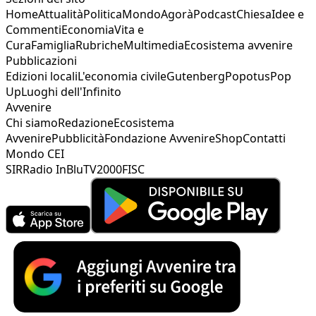
Home
Attualità
Politica
Mondo
Agorà
Podcast
Chiesa
Idee e
Commenti
Economia
Vita e
Cura
Famiglia
Rubriche
Multimedia
Ecosistema avvenire
Pubblicazioni
Edizioni locali
L'economia civile
Gutenberg
Popotus
Pop
Up
Luoghi dell'Infinito
Avvenire
Chi siamo
Redazione
Ecosistema
Avvenire
Pubblicità
Fondazione Avvenire
Shop
Contatti
Mondo CEI
SIR
Radio InBlu
TV2000
FISC